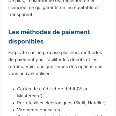
De plus, la plateforme est réglementée et
licenciée, ce qui garantit un jeu équitable et
transparent.
Les méthodes de paiement
disponibles
Fatpirate casino propose plusieurs méthodes
de paiement pour faciliter les dépôts et les
retraits. Voici quelques-unes des options que
vous pouvez utiliser :
Cartes de crédit et de débit (Visa,
Mastercard)
Portefeuilles électroniques (Skrill, Neteller)
Virements bancaires