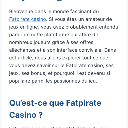
Bienvenue dans le monde fascinant du
Fatpirate casino
. Si vous êtes un amateur de
jeux en ligne, vous avez probablement entendu
parler de cette plateforme qui attire de
nombreux joueurs grâce à ses offres
alléchantes et à son interface conviviale. Dans
cet article, nous allons explorer tout ce que
vous devez savoir sur le Fatpirate casino, ses
jeux, ses bonus, et pourquoi il est devenu si
populaire parmi les passionnés du jeu.
Qu’est-ce que Fatpirate
Casino ?