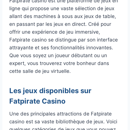
Fatpirate casino est une plateforme de jeux en
ligne qui propose une vaste sélection de jeux
allant des machines à sous aux jeux de table,
en passant par les jeux en direct. Créé pour
offrir une expérience de jeu immersive,
Fatpirate casino se distingue par son interface
attrayante et ses fonctionnalités innovantes.
Que vous soyez un joueur débutant ou un
expert, vous trouverez votre bonheur dans
cette salle de jeu virtuelle.
Les jeux disponibles sur
Fatpirate Casino
Une des principales attractions de Fatpirate
casino est sa vaste bibliothèque de jeux. Voici
quelques catégories de jeux que vous pouvez