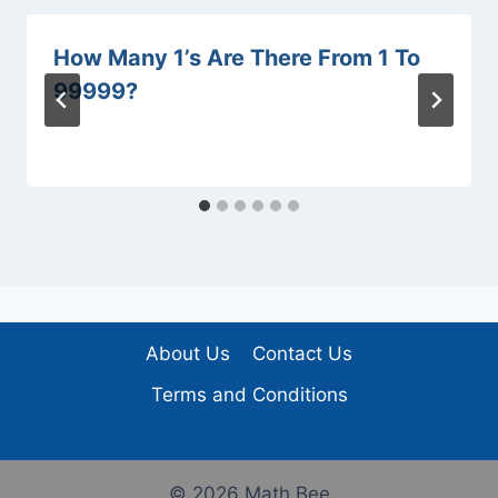
How Many 1’s Are There From 1 To
99999?
About Us
Contact Us
Terms and Conditions
© 2026 Math Bee