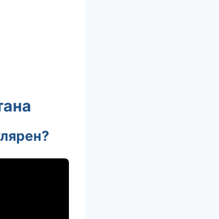
тана
улярен?