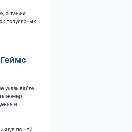
е, а также
сок популярных
 Геймс
ме указывайте
ите номер
дения и
икнув по ней,