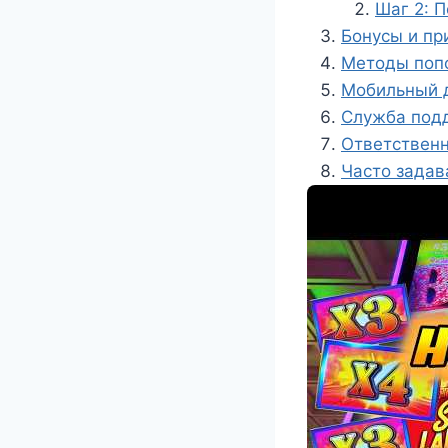
Шаг 2: 
Бонусы и пр
Методы попо
Мобильный 
Служба подд
Ответственн
Часто задав