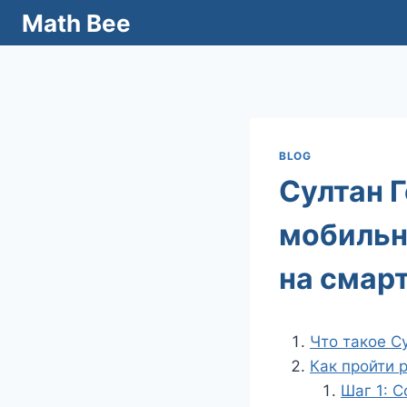
Skip
Math Bee
to
content
BLOG
Султан Г
мобильн
на смар
Что такое С
Как пройти 
Шаг 1: С