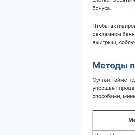
бонуса.
Чтобы активиров
рекламном банн
выигрыш, соблюд
Методы п
Султан Геймс п
упрощает проце
способами, мин
Ме