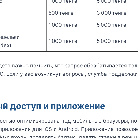
rd
1 000 тенге
5 000 тенге
500 тенге
3 000 тенге
1 000 тенге
5 000 тенге
ошельки
1 000 тенге
5 000 тенге
dex)
ств важно помнить, что запрос обрабатывается тол
. Если у вас возникнут вопросы, служба поддержки
й доступ и приложение
остью оптимизирована под мобильные браузеры, но 
приложения для iOS и Android. Приложение позволя
еймс вход», проверять баланс, делать ставки в режи