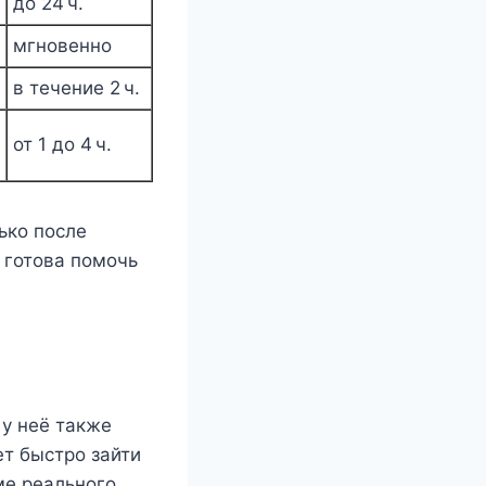
до 24 ч.
мгновенно
в течение 2 ч.
от 1 до 4 ч.
ько после
 готова помочь
у неё также
ет быстро зайти
ме реального