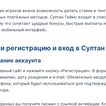
их игроков важна возможность делать ставки в тенг
ых платёжных методов. Султан Геймс входит в спи
му что сочетает щедрые бонусы, быстрые выплаты и
 мобильный интерфейс.
и регистрацию и вход в Султан
дание аккаунта
авный сайт и нажмите кнопку «Регистрация». В фор
амилию, дату рождения и e‑mail. Обязательно ввод
фона, который будет использоваться для подтверж
кода.
данных вы получите письмо с ссылкой активации. Кл