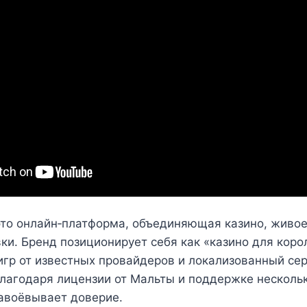
это онлайн‑платформа, объединяющая казино, живое
ки. Бренд позиционирует себя как «казино для коро
гр от известных провайдеров и локализованный сер
Благодаря лицензии от Мальты и поддержке нескольк
завоёвывает доверие.