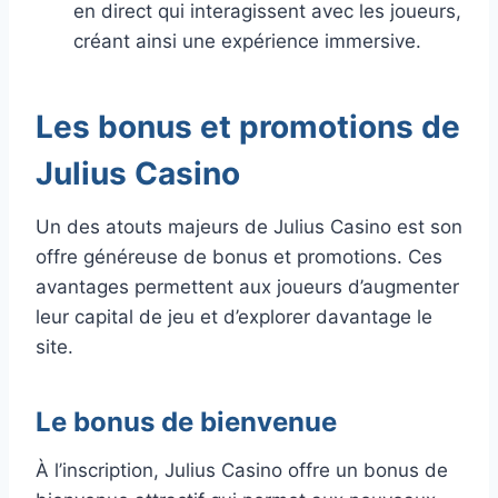
en direct qui interagissent avec les joueurs,
créant ainsi une expérience immersive.
Les bonus et promotions de
Julius Casino
Un des atouts majeurs de Julius Casino est son
offre généreuse de bonus et promotions. Ces
avantages permettent aux joueurs d’augmenter
leur capital de jeu et d’explorer davantage le
site.
Le bonus de bienvenue
À l’inscription, Julius Casino offre un bonus de