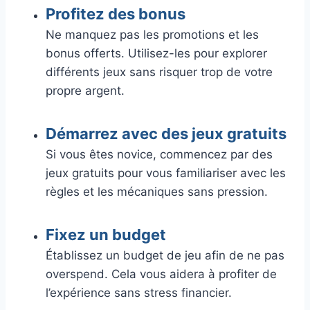
Profitez des bonus
Ne manquez pas les promotions et les
bonus offerts. Utilisez-les pour explorer
différents jeux sans risquer trop de votre
propre argent.
Démarrez avec des jeux gratuits
Si vous êtes novice, commencez par des
jeux gratuits pour vous familiariser avec les
règles et les mécaniques sans pression.
Fixez un budget
Établissez un budget de jeu afin de ne pas
overspend. Cela vous aidera à profiter de
l’expérience sans stress financier.