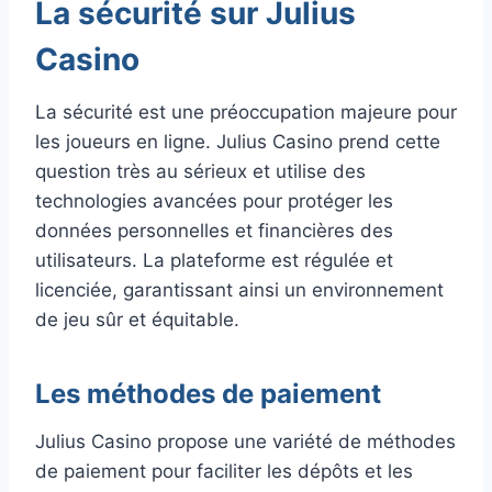
La sécurité sur Julius
Casino
La sécurité est une préoccupation majeure pour
les joueurs en ligne. Julius Casino prend cette
question très au sérieux et utilise des
technologies avancées pour protéger les
données personnelles et financières des
utilisateurs. La plateforme est régulée et
licenciée, garantissant ainsi un environnement
de jeu sûr et équitable.
Les méthodes de paiement
Julius Casino propose une variété de méthodes
de paiement pour faciliter les dépôts et les