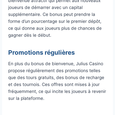
bienvenue attractif qui permet aux nouveaux
joueurs de démarrer avec un capital
supplémentaire. Ce bonus peut prendre la
forme d’un pourcentage sur le premier dépôt,
ce qui donne aux joueurs plus de chances de
gagner dès le début.
Promotions régulières
En plus du bonus de bienvenue, Julius Casino
propose régulièrement des promotions telles
que des tours gratuits, des bonus de recharge
et des tournois. Ces offres sont mises à jour
fréquemment, ce qui incite les joueurs à revenir
sur la plateforme.