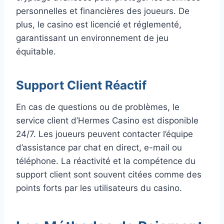
personnelles et financières des joueurs. De
plus, le casino est licencié et réglementé,
garantissant un environnement de jeu
équitable.
Support Client Réactif
En cas de questions ou de problèmes, le
service client d’Hermes Casino est disponible
24/7. Les joueurs peuvent contacter l’équipe
d’assistance par chat en direct, e-mail ou
téléphone. La réactivité et la compétence du
support client sont souvent citées comme des
points forts par les utilisateurs du casino.