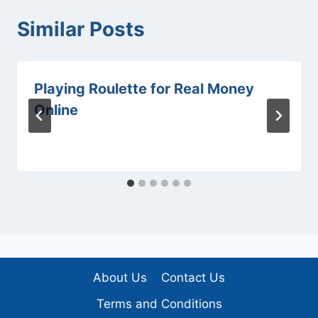
Similar Posts
Playing Roulette for Real Money
Online
About Us
Contact Us
Terms and Conditions