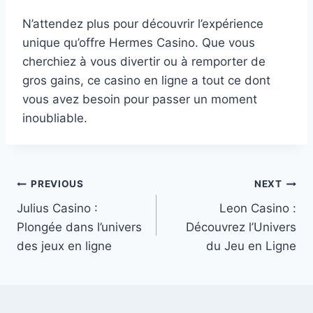
N’attendez plus pour découvrir l’expérience
unique qu’offre Hermes Casino. Que vous
cherchiez à vous divertir ou à remporter de
gros gains, ce casino en ligne a tout ce dont
vous avez besoin pour passer un moment
inoubliable.
Post
PREVIOUS
NEXT
Julius Casino :
Leon Casino :
navigation
Plongée dans l’univers
Découvrez l’Univers
des jeux en ligne
du Jeu en Ligne