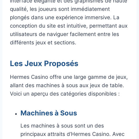
interface élégante et des graphismes de haute
qualité, les joueurs sont immédiatement
plongés dans une expérience immersive. La
conception du site est intuitive, permettant aux
utilisateurs de naviguer facilement entre les
différents jeux et sections.
Les Jeux Proposés
Hermes Casino offre une large gamme de jeux,
allant des machines à sous aux jeux de table.
Voici un aperçu des catégories disponibles :
Machines à Sous
Les machines à sous sont un des
principaux attraits d’Hermes Casino. Avec