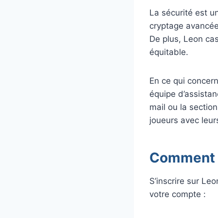
La sécurité est u
cryptage avancées
De plus, Leon cas
équitable.
En ce qui concern
équipe d’assistanc
mail ou la sectio
joueurs avec leur
Comment s
S’inscrire sur Le
votre compte :