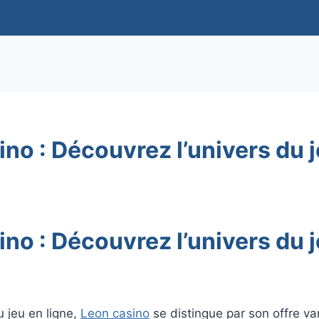
no : Découvrez l’univers du 
no : Découvrez l’univers du 
 jeu en ligne,
Leon casino
se distingue par son offre va