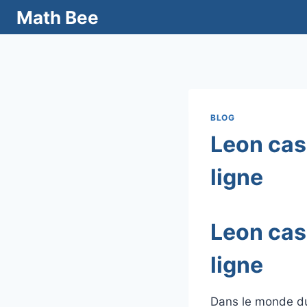
Skip
Math Bee
to
content
BLOG
Leon casi
ligne
Leon casi
ligne
Dans le monde du