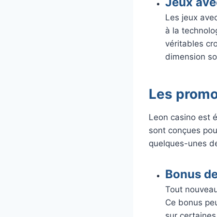
Jeux ave
Les jeux avec
à la technolo
véritables c
dimension soc
Les promo
Leon casino est 
sont conçues pour
quelques-unes de
Bonus de
Tout nouveau 
Ce bonus peut
sur certaine