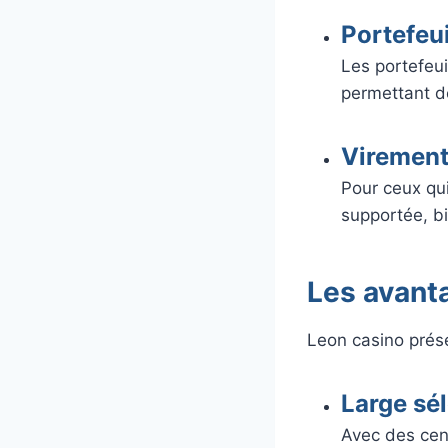
Portefeui
Les portefeui
permettant d
Virement
Pour ceux qu
supportée, bi
Les avant
Leon casino prése
Large sél
Avec des cent