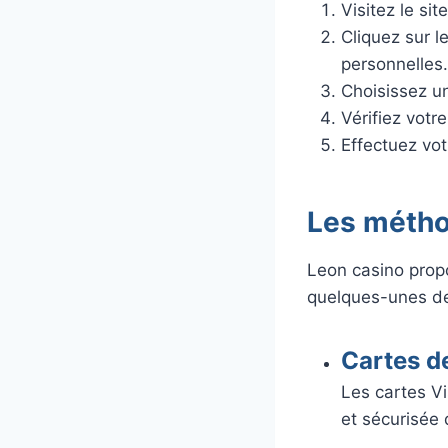
Visitez le si
Cliquez sur l
personnelles.
Choisissez un
Vérifiez votr
Effectuez vo
Les métho
Leon casino propo
quelques-unes des
Cartes de
Les cartes V
et sécurisée