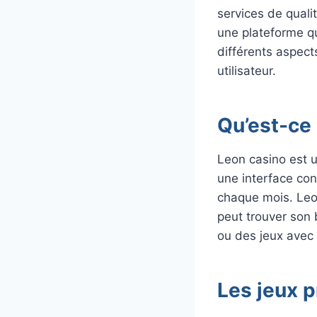
services de quali
une plateforme qui
différents aspect
utilisateur.
Qu’est-ce
Leon casino est u
une interface conv
chaque mois. Leo
peut trouver son 
ou des jeux avec 
Les jeux 