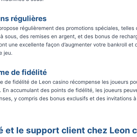
ns régulières
propose régulièrement des promotions spéciales, telles 
à sous, des remises en argent, et des bonus de rechar
nt une excellente façon d’augmenter votre bankroll et 
 jeu.
e de fidélité
de fidélité de Leon casino récompense les joueurs pour
. En accumulant des points de fidélité, les joueurs peu
ses, y compris des bonus exclusifs et des invitations
é et le support client chez Leon 