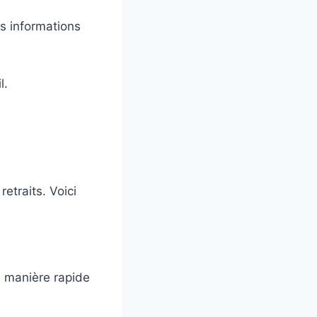
os informations
l.
etraits. Voici
e manière rapide