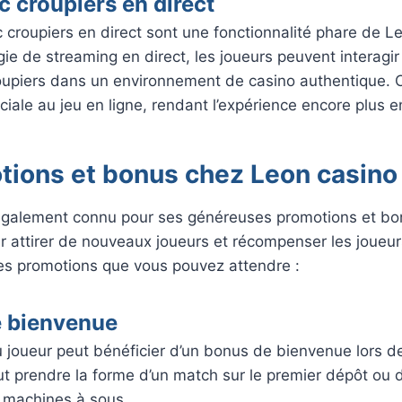
c croupiers en direct
 croupiers en direct sont une fonctionnalité phare de L
gie de streaming en direct, les joueurs peuvent interagi
roupiers dans un environnement de casino authentique. 
iale au jeu en ligne, rendant l’expérience encore plus 
tions et bonus chez Leon casino
également connu pour ses généreuses promotions et bon
 attirer de nouveaux joueurs et récompenser les joueurs
s promotions que vous pouvez attendre :
 bienvenue
joueur peut bénéficier d’un bonus de bienvenue lors de 
 prendre la forme d’un match sur le premier dépôt ou d
s machines à sous.