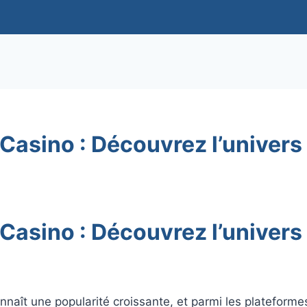
Casino : Découvrez l’univers 
Casino : Découvrez l’univers 
onnaît une popularité croissante, et parmi les plateform