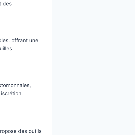
t des
les, offrant une
uilles
yptomonnaies,
iscrétion.
ropose des outils