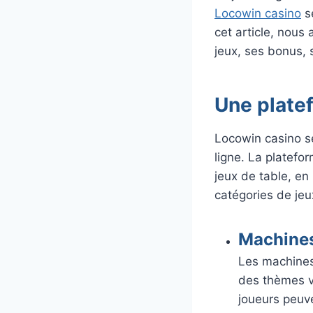
Locowin casino
se
cet article, nous
jeux, ses bonus, s
Une platef
Locowin casino se
ligne. La platef
jeux de table, en
catégories de jeu
Machines
Les machines 
des thèmes va
joueurs peuve