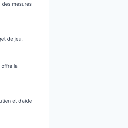
es des mesures
et de jeu.
offre la
tien et d’aide