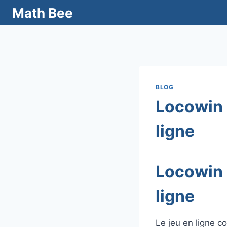
Skip
Math Bee
to
content
BLOG
Locowin 
ligne
Locowin 
ligne
Le jeu en ligne c