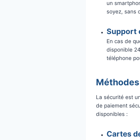
un smartphon
soyez, sans c
Support c
En cas de qu
disponible 24
téléphone pou
Méthodes 
La sécurité est u
de paiement sécur
disponibles :
Cartes de