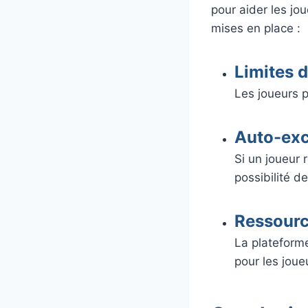
pour aider les jo
mises en place :
Limites 
Les joueurs p
Auto-exc
Si un joueur 
possibilité d
Ressourc
La plateforme
pour les joue