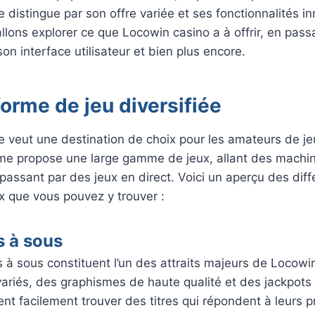
 distingue par son offre variée et ses fonctionnalités 
 allons explorer ce que Locowin casino a à offrir, en pas
on interface utilisateur et bien plus encore.
orme de jeu diversifiée
 veut une destination de choix pour les amateurs de je
orme propose une large gamme de jeux, allant des machi
 passant par des jeux en direct. Voici un aperçu des dif
x que vous pouvez y trouver :
 à sous
à sous constituent l’un des attraits majeurs de Locowi
riés, des graphismes de haute qualité et des jackpots p
nt facilement trouver des titres qui répondent à leurs p