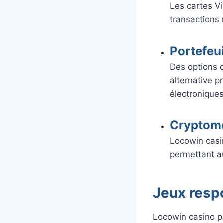
Les cartes V
transactions 
Portefeui
Des options c
alternative pr
électroniques
Cryptom
Locowin casi
permettant au
Jeux resp
Locowin casino pr