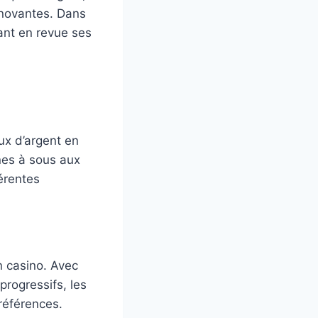
innovantes. Dans
sant en revue ses
ux d’argent en
nes à sous aux
férentes
n casino. Avec
rogressifs, les
références.