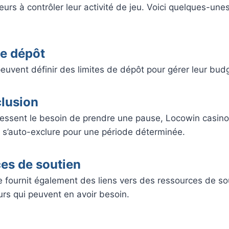
ueurs à contrôler leur activité de jeu. Voici quelques-un
de dépôt
euvent définir des limites de dépôt pour gérer leur budg
lusion
ressent le besoin de prendre une pause, Locowin casino 
e s’auto-exclure pour une période déterminée.
es de soutien
 fournit également des liens vers des ressources de sou
urs qui peuvent en avoir besoin.