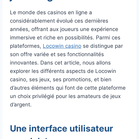
Le monde des casinos en ligne a
considérablement évolué ces dernières
années, offrant aux joueurs une expérience
immersive et riche en possibilités. Parmi ces
plateformes,
Locowin casino
se distingue par
son offre variée et ses fonctionnalités
innovantes. Dans cet article, nous allons
explorer les différents aspects de Locowin
casino, ses jeux, ses promotions, et bien
d’autres éléments qui font de cette plateforme
un choix privilégié pour les amateurs de jeux
d’argent.
Une interface utilisateur