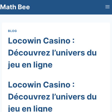
Skip
Math Bee
to
content
BLOG
Locowin Casino :
Découvrez l’univers du
jeu en ligne
Locowin Casino :
Découvrez l’univers du
jeu en ligne