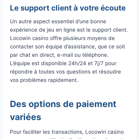
Le support client à votre écoute
Un autre aspect essentiel d’une bonne
expérience de jeu en ligne est le support client.
Locowin casino offre plusieurs moyens de
contacter son équipe d’assistance, que ce soit
par chat en direct, e-mail ou téléphone.
L’équipe est disponible 24h/24 et 7j/7 pour
répondre à toutes vos questions et résoudre
vos problèmes rapidement.
Des options de paiement
variées
Pour faciliter les transactions, Locowin casino