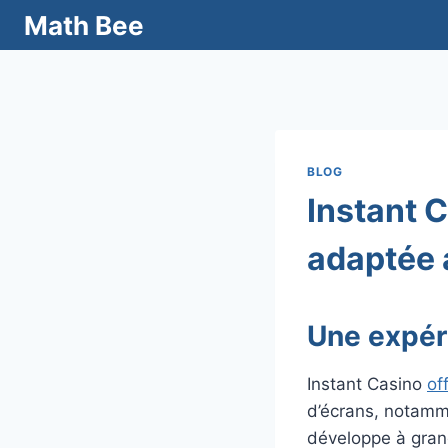
Skip
Math Bee
to
content
BLOG
Instant 
adaptée 
Une expér
Instant Casino
of
d’écrans, notamm
développe à grand