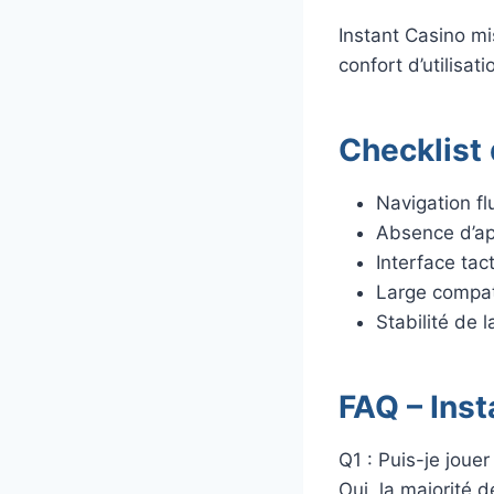
Instant Casino mi
confort d’utilisat
Checklist
Navigation fl
Absence d’ap
Interface tac
Large compat
Stabilité de
FAQ – Inst
Q1 : Puis-je joue
Oui, la majorité 