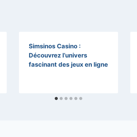
Simsinos Casino :
Découvrez l’univers
fascinant des jeux en ligne