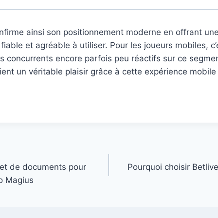
onfirme ainsi son positionnement moderne en offrant un
iable et agréable à utiliser. Pour les joueurs mobiles, c’
s concurrents encore parfois peu réactifs sur ce segme
nt un véritable plaisir grâce à cette expérience mobile 
jet de documents pour
Pourquoi choisir Betliv
no Magius