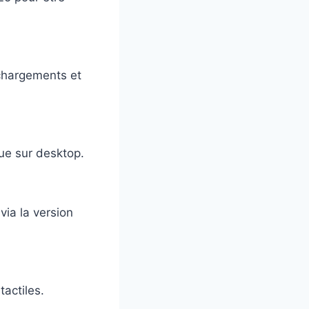
échargements et
ue sur desktop.
via la version
tactiles.