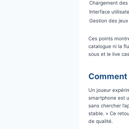
Chargement des
Interface utilisat
Gestion des jeux
Ces points montre
catalogue ni la f
sous et le live c
Comment l’
Un joueur expéri
smartphone est un
sans chercher l’a
stable. » Ce retou
de qualité.