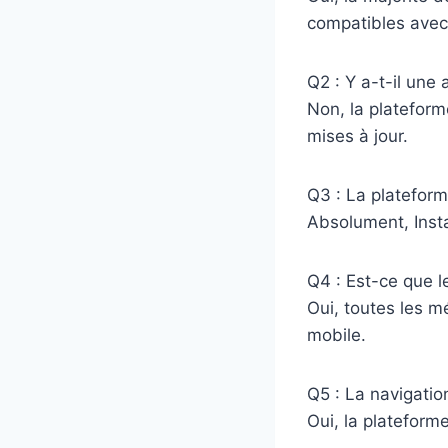
compatibles avec
Q2 : Y a-t-il une 
Non, la plateform
mises à jour.
Q3 : La plateform
Absolument, Insta
Q4 : Est-ce que l
Oui, toutes les m
mobile.
Q5 : La navigation
Oui, la plateform