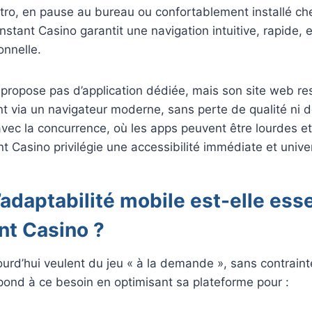
ro, en pause au bureau ou confortablement installé che
nstant Casino garantit une navigation intuitive, rapide, 
onnelle.
propose pas d’application dédiée, mais son site web re
 via un navigateur moderne, sans perte de qualité ni de
vec la concurrence, où les apps peuvent être lourdes 
nt Casino privilégie une accessibilité immédiate et univer
’adaptabilité mobile est-elle esse
nt Casino ?
ourd’hui veulent du jeu « à la demande », sans contrain
pond à ce besoin en optimisant sa plateforme pour :