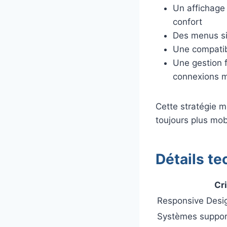
Un affichage a
confort
Des menus sim
Une compatibi
Une gestion 
connexions m
Cette stratégie mo
toujours plus mob
Détails te
Cri
Responsive Desi
Systèmes suppor