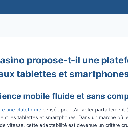
Casino propose-t-il une plate
aux tablettes et smartphones
ience mobile fluide et sans com
fre une plateforme
pensée pour s’adapter parfaitement à
ent les tablettes et smartphones. Dans un marché où le
e vitesse, cette adaptabilité est devenue un critère cr