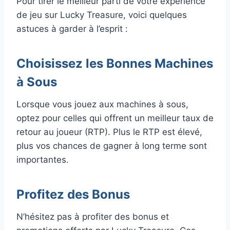
Pour tirer le meilleur parti de votre expérience
de jeu sur Lucky Treasure, voici quelques
astuces à garder à l’esprit :
Choisissez les Bonnes Machines
à Sous
Lorsque vous jouez aux machines à sous,
optez pour celles qui offrent un meilleur taux de
retour au joueur (RTP). Plus le RTP est élevé,
plus vos chances de gagner à long terme sont
importantes.
Profitez des Bonus
N’hésitez pas à profiter des bonus et