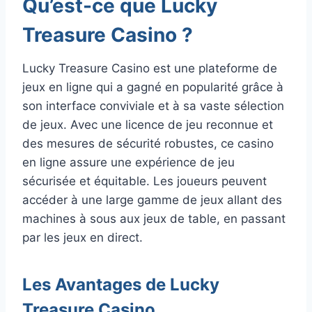
Qu’est-ce que Lucky
Treasure Casino ?
Lucky Treasure Casino est une plateforme de
jeux en ligne qui a gagné en popularité grâce à
son interface conviviale et à sa vaste sélection
de jeux. Avec une licence de jeu reconnue et
des mesures de sécurité robustes, ce casino
en ligne assure une expérience de jeu
sécurisée et équitable. Les joueurs peuvent
accéder à une large gamme de jeux allant des
machines à sous aux jeux de table, en passant
par les jeux en direct.
Les Avantages de Lucky
Treasure Casino