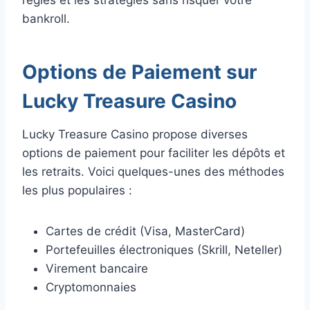
bankroll.
Options de Paiement sur
Lucky Treasure Casino
Lucky Treasure Casino propose diverses
options de paiement pour faciliter les dépôts et
les retraits. Voici quelques-unes des méthodes
les plus populaires :
Cartes de crédit (Visa, MasterCard)
Portefeuilles électroniques (Skrill, Neteller)
Virement bancaire
Cryptomonnaies