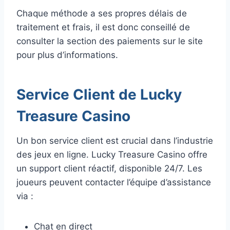
Chaque méthode a ses propres délais de
traitement et frais, il est donc conseillé de
consulter la section des paiements sur le site
pour plus d’informations.
Service Client de Lucky
Treasure Casino
Un bon service client est crucial dans l’industrie
des jeux en ligne. Lucky Treasure Casino offre
un support client réactif, disponible 24/7. Les
joueurs peuvent contacter l’équipe d’assistance
via :
Chat en direct