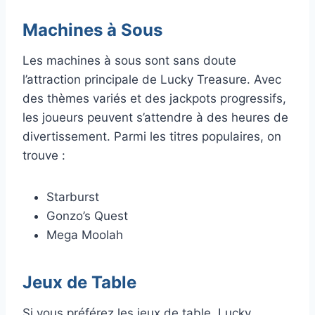
Machines à Sous
Les machines à sous sont sans doute
l’attraction principale de Lucky Treasure. Avec
des thèmes variés et des jackpots progressifs,
les joueurs peuvent s’attendre à des heures de
divertissement. Parmi les titres populaires, on
trouve :
Starburst
Gonzo’s Quest
Mega Moolah
Jeux de Table
Si vous préférez les jeux de table, Lucky