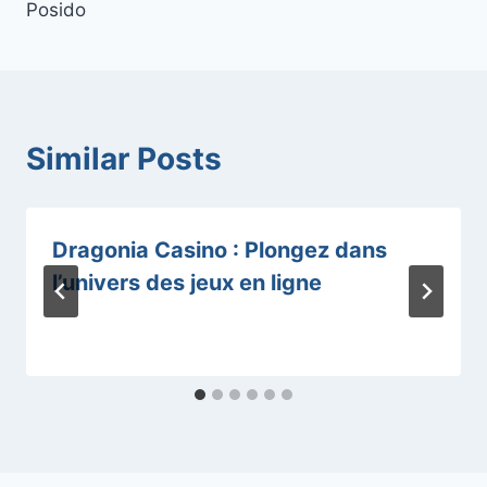
Posido
Similar Posts
Dragonia Casino : Plongez dans
l’univers des jeux en ligne