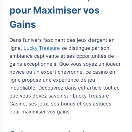
pour Maximiser vos
Gains
Dans l’univers fascinant des jeux d’argent en
ligne,
Lucky Treasure
se distingue par son
ambiance captivante et ses opportunités de
gains exceptionnels. Que vous soyez un joueur
novice ou un expert chevronné, ce casino en
ligne propose une expérience de jeu
inoubliable. Découvrez dans cet article tout ce
que vous devez savoir sur Lucky Treasure
Casino, ses jeux, ses bonus et ses astuces
pour maximiser vos gains.