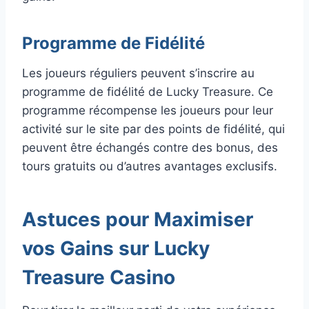
Programme de Fidélité
Les joueurs réguliers peuvent s’inscrire au
programme de fidélité de Lucky Treasure. Ce
programme récompense les joueurs pour leur
activité sur le site par des points de fidélité, qui
peuvent être échangés contre des bonus, des
tours gratuits ou d’autres avantages exclusifs.
Astuces pour Maximiser
vos Gains sur Lucky
Treasure Casino