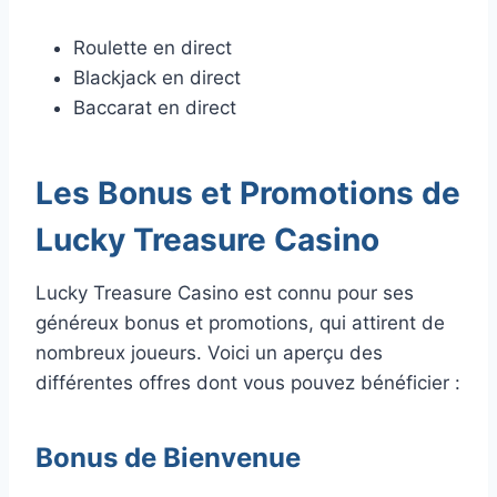
Roulette en direct
Blackjack en direct
Baccarat en direct
Les Bonus et Promotions de
Lucky Treasure Casino
Lucky Treasure Casino est connu pour ses
généreux bonus et promotions, qui attirent de
nombreux joueurs. Voici un aperçu des
différentes offres dont vous pouvez bénéficier :
Bonus de Bienvenue