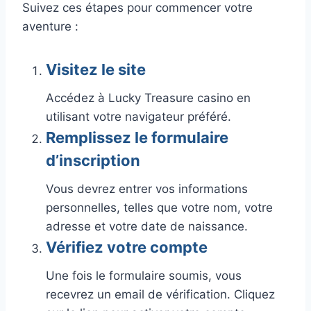
Suivez ces étapes pour commencer votre
aventure :
Visitez le site
Accédez à Lucky Treasure casino en
utilisant votre navigateur préféré.
Remplissez le formulaire
d’inscription
Vous devrez entrer vos informations
personnelles, telles que votre nom, votre
adresse et votre date de naissance.
Vérifiez votre compte
Une fois le formulaire soumis, vous
recevrez un email de vérification. Cliquez