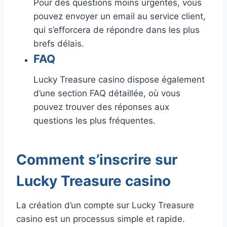
Pour des questions moins urgentes, vous
pouvez envoyer un email au service client,
qui s’efforcera de répondre dans les plus
brefs délais.
FAQ
Lucky Treasure casino dispose également
d’une section FAQ détaillée, où vous
pouvez trouver des réponses aux
questions les plus fréquentes.
Comment s’inscrire sur
Lucky Treasure casino
La création d’un compte sur Lucky Treasure
casino est un processus simple et rapide.