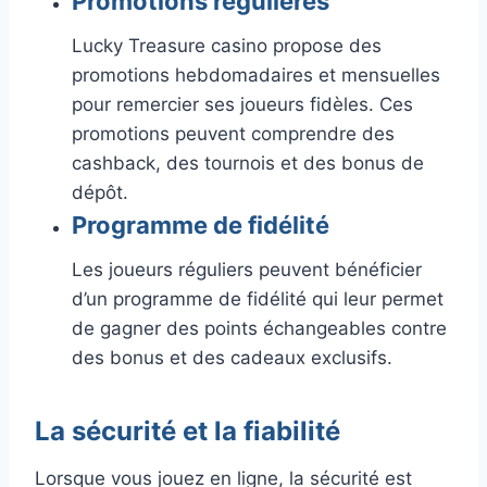
Promotions régulières
Lucky Treasure casino propose des
promotions hebdomadaires et mensuelles
pour remercier ses joueurs fidèles. Ces
promotions peuvent comprendre des
cashback, des tournois et des bonus de
dépôt.
Programme de fidélité
Les joueurs réguliers peuvent bénéficier
d’un programme de fidélité qui leur permet
de gagner des points échangeables contre
des bonus et des cadeaux exclusifs.
La sécurité et la fiabilité
Lorsque vous jouez en ligne, la sécurité est