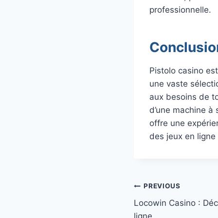
professionnelle.
Conclusio
Pistolo casino es
une vaste sélecti
aux besoins de to
d’une machine à s
offre une expérie
des jeux en lign
Post
PREVIOUS
Locowin Casino : Déco
navigation
ligne