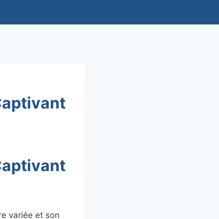
Captivant
Captivant
e variée et son