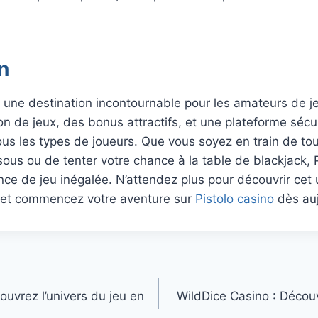
n
t une destination incontournable pour les amateurs de j
on de jeux, des bonus attractifs, et une plateforme sécur
us les types de joueurs. Que vous soyez en train de tou
ous ou de tenter votre chance à la table de blackjack, 
nce de jeu inégalée. N’attendez plus pour découvrir cet 
e et commencez votre aventure sur
Pistolo casino
dès auj
uvrez l’univers du jeu en
WildDice Casino : Découv