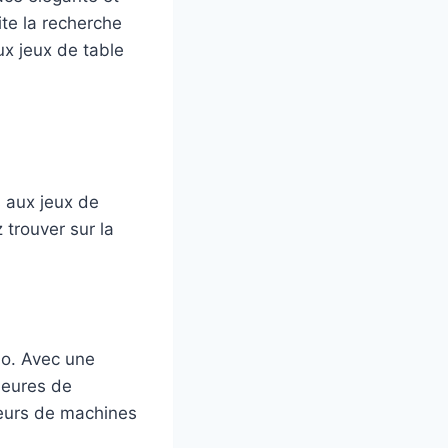
ite la recherche
ux jeux de table
s aux jeux de
 trouver sur la
no. Avec une
heures de
teurs de machines