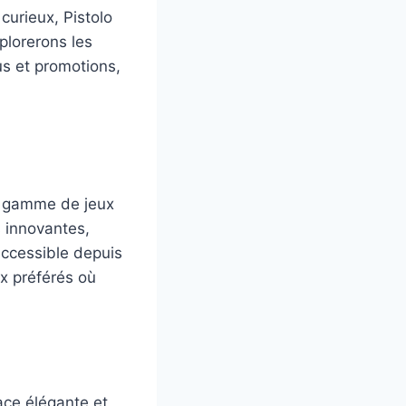
curieux, Pistolo
plorerons les
us et promotions,
te gamme de jeux
s innovantes,
accessible depuis
ux préférés où
ace élégante et