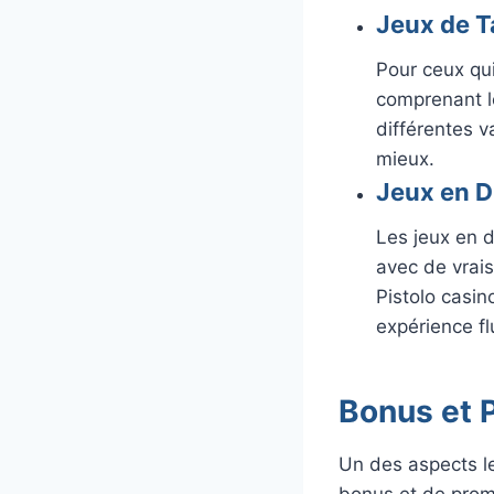
Jeux de T
Pour ceux qui
comprenant le
différentes v
mieux.
Jeux en D
Les jeux en d
avec de vrais
Pistolo casin
expérience f
Bonus et 
Un des aspects le
bonus et de prom