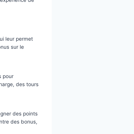
ui leur permet
onus sur le
s pour
harge, des tours
agner des points
ontre des bonus,