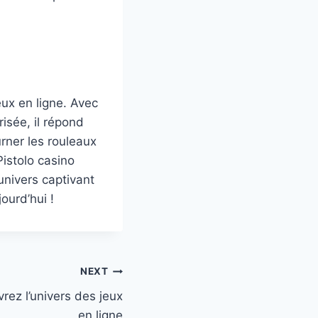
eux en ligne. Avec
isée, il répond
rner les rouleaux
Pistolo casino
univers captivant
ourd’hui !
NEXT
rez l’univers des jeux
en ligne