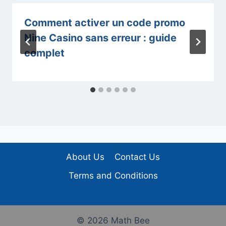
Comment activer un code promo
Nine Casino sans erreur : guide
complet
About Us
Contact Us
Terms and Conditions
© 2026 Math Bee