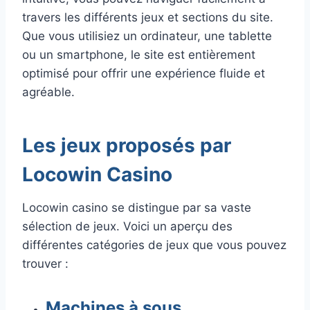
travers les différents jeux et sections du site.
Que vous utilisiez un ordinateur, une tablette
ou un smartphone, le site est entièrement
optimisé pour offrir une expérience fluide et
agréable.
Les jeux proposés par
Locowin Casino
Locowin casino se distingue par sa vaste
sélection de jeux. Voici un aperçu des
différentes catégories de jeux que vous pouvez
trouver :
Machines à sous