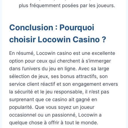
plus fréquemment posées par les joueurs.
Conclusion : Pourquoi
choisir Locowin Casino ?
En résumé, Locowin casino est une excellente
option pour ceux qui cherchent à s’immerger
dans l’univers du jeu en ligne. Avec sa large
sélection de jeux, ses bonus attractifs, son
service client réactif et son engagement envers
la sécurité et le jeu responsable, il n’est pas
surprenant que ce casino ait gagné en
popularité. Que vous soyez un joueur
occasionnel ou un passionné, Locowin a
quelque chose à offrir à tout le monde.