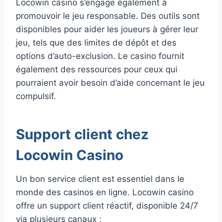
Locowin casino s’engage également à
promouvoir le jeu responsable. Des outils sont
disponibles pour aider les joueurs à gérer leur
jeu, tels que des limites de dépôt et des
options d’auto-exclusion. Le casino fournit
également des ressources pour ceux qui
pourraient avoir besoin d’aide concernant le jeu
compulsif.
Support client chez
Locowin Casino
Un bon service client est essentiel dans le
monde des casinos en ligne. Locowin casino
offre un support client réactif, disponible 24/7
via plusieurs canaux :