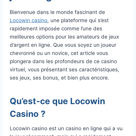
Bienvenue dans le monde fascinant de
Locowin casino
, une plateforme qui s’est
rapidement imposée comme l’une des
meilleures options pour les amateurs de jeux
d’argent en ligne. Que vous soyez un joueur
chevronné ou un novice, cet article vous
plongera dans les profondeurs de ce casino
virtuel, vous présentant ses caractéristiques,
ses jeux, ses bonus, et bien plus encore.
Qu’est-ce que Locowin
Casino ?
Locowin casino est un casino en ligne qui a vu