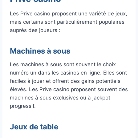
Les Prive casino proposent une variété de jeux,
mais certains sont particulièrement populaires
auprès des joueurs :
Machines à sous
Les machines à sous sont souvent le choix
numéro un dans les casinos en ligne. Elles sont
faciles à jouer et offrent des gains potentiels
élevés. Les Prive casino proposent souvent des
machines à sous exclusives ou à jackpot
progressif.
Jeux de table