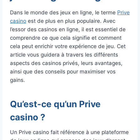
Dans le monde des jeux en ligne, le terme
Prive
casino
est de plus en plus populaire. Avec
l’essor des casinos en ligne, il est essentiel de
comprendre ce que cela signifie et comment
cela peut enrichir votre expérience de jeu. Cet
article vous guidera à travers les différents
aspects des casinos privés, leurs avantages,
ainsi que des conseils pour maximiser vos
gains.
Qu’est-ce qu’un Prive
casino ?
Un Prive casino fait référence à une plateforme