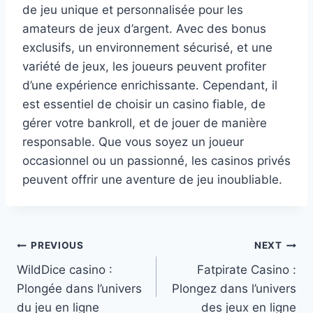
de jeu unique et personnalisée pour les
amateurs de jeux d’argent. Avec des bonus
exclusifs, un environnement sécurisé, et une
variété de jeux, les joueurs peuvent profiter
d’une expérience enrichissante. Cependant, il
est essentiel de choisir un casino fiable, de
gérer votre bankroll, et de jouer de manière
responsable. Que vous soyez un joueur
occasionnel ou un passionné, les casinos privés
peuvent offrir une aventure de jeu inoubliable.
Post
PREVIOUS
NEXT
WildDice casino :
Fatpirate Casino :
navigation
Plongée dans l’univers
Plongez dans l’univers
du jeu en ligne
des jeux en ligne