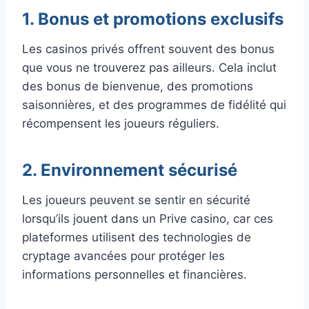
1. Bonus et promotions exclusifs
Les casinos privés offrent souvent des bonus
que vous ne trouverez pas ailleurs. Cela inclut
des bonus de bienvenue, des promotions
saisonnières, et des programmes de fidélité qui
récompensent les joueurs réguliers.
2. Environnement sécurisé
Les joueurs peuvent se sentir en sécurité
lorsqu’ils jouent dans un Prive casino, car ces
plateformes utilisent des technologies de
cryptage avancées pour protéger les
informations personnelles et financières.