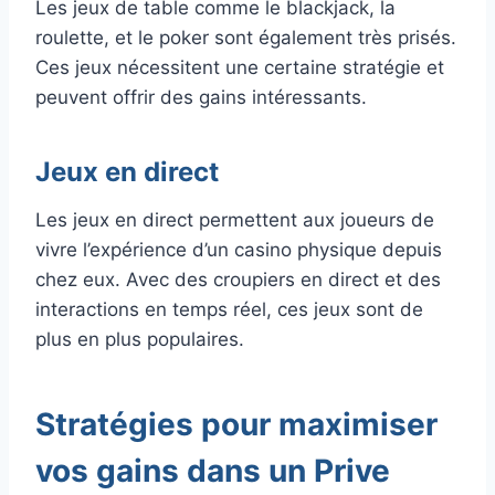
Les jeux de table comme le blackjack, la
roulette, et le poker sont également très prisés.
Ces jeux nécessitent une certaine stratégie et
peuvent offrir des gains intéressants.
Jeux en direct
Les jeux en direct permettent aux joueurs de
vivre l’expérience d’un casino physique depuis
chez eux. Avec des croupiers en direct et des
interactions en temps réel, ces jeux sont de
plus en plus populaires.
Stratégies pour maximiser
vos gains dans un Prive