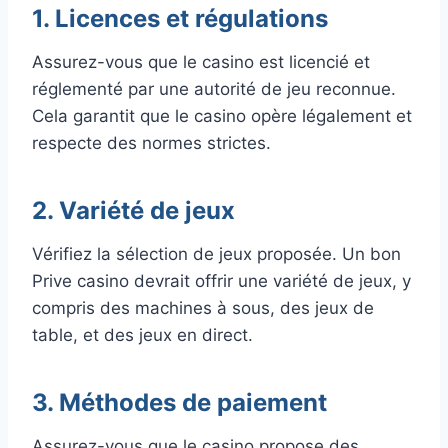
1. Licences et régulations
Assurez-vous que le casino est licencié et
réglementé par une autorité de jeu reconnue.
Cela garantit que le casino opère légalement et
respecte des normes strictes.
2. Variété de jeux
Vérifiez la sélection de jeux proposée. Un bon
Prive casino devrait offrir une variété de jeux, y
compris des machines à sous, des jeux de
table, et des jeux en direct.
3. Méthodes de paiement
Assurez-vous que le casino propose des