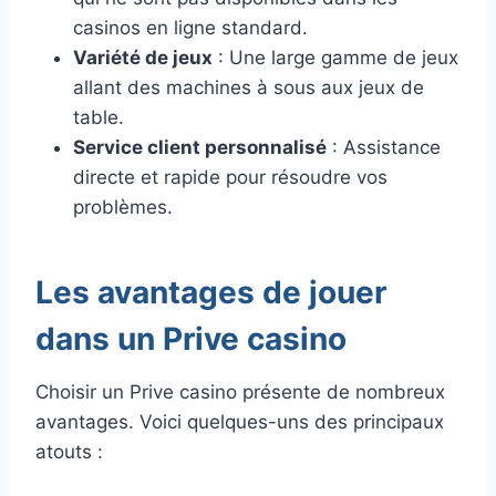
casinos en ligne standard.
Variété de jeux
: Une large gamme de jeux
allant des machines à sous aux jeux de
table.
Service client personnalisé
: Assistance
directe et rapide pour résoudre vos
problèmes.
Les avantages de jouer
dans un Prive casino
Choisir un Prive casino présente de nombreux
avantages. Voici quelques-uns des principaux
atouts :