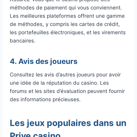
méthodes de paiement qui vous conviennent.
Les meilleures plateformes offrent une gamme
de méthodes, y compris les cartes de crédit,
les portefeuilles électroniques, et les virements
bancaires.
4. Avis des joueurs
Consultez les avis d’autres joueurs pour avoir
une idée de la réputation du casino. Les
forums et les sites d’évaluation peuvent fournir
des informations précieuses.
Les jeux populaires dans un
Prive casino