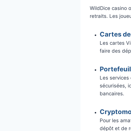
WildDice casino o
retraits. Les jou
Cartes de 
Les cartes V
faire des dép
Portefeui
Les services 
sécurisées, i
bancaires.
Cryptomo
Pour les ama
dépôt et de r