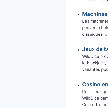
Machines
Les machines 
peuvent chois
classiques, 
Jeux de t
WildDice pro
le blackjack,
variantes pou
Casino en
Pour ceux qui
WildDice perm
Cela offre u