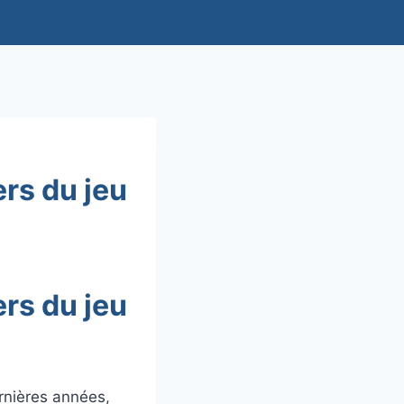
ers du jeu
ers du jeu
rnières années,