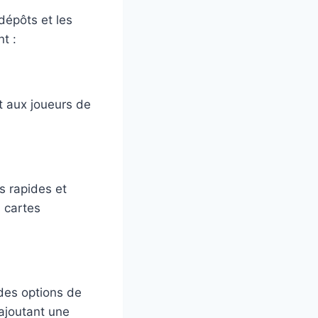
dépôts et les
t :
t aux joueurs de
s rapides et
s cartes
des options de
 ajoutant une