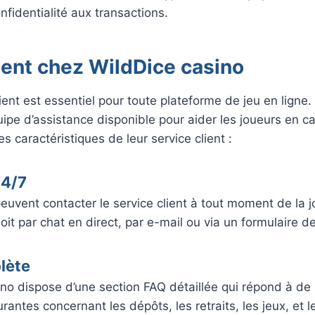
fidentialité aux transactions.
ient chez WildDice casino
ient est essentiel pour toute plateforme de jeu en ligne.
ipe d’assistance disponible pour aider les joueurs en c
les caractéristiques de leur service client :
24/7
euvent contacter le service client à tout moment de la 
soit par chat en direct, par e-mail ou via un formulaire d
lète
ino dispose d’une section FAQ détaillée qui répond à d
rantes concernant les dépôts, les retraits, les jeux, et 