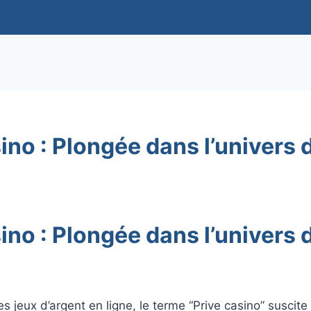
ino : Plongée dans l’univers 
ino : Plongée dans l’univers 
 jeux d’argent en ligne, le terme “Prive casino” suscite