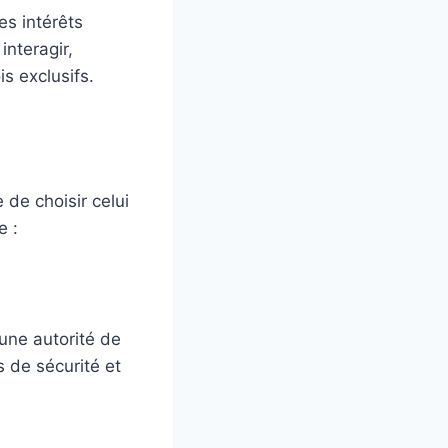
es intérêts
nteragir,
s exclusifs.
 de choisir celui
e :
une autorité de
 de sécurité et