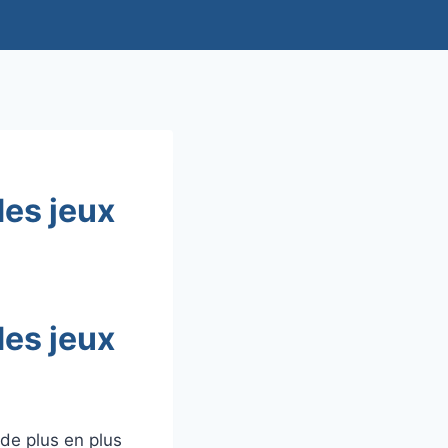
des jeux
des jeux
 de plus en plus