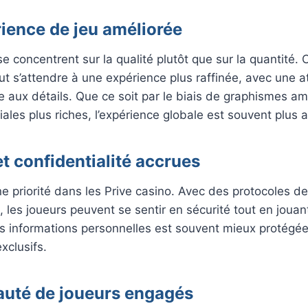
rience de jeu améliorée
e concentrent sur la qualité plutôt que sur la quantité. C
t s’attendre à une expérience plus raffinée, avec une a
ée aux détails. Que ce soit par le biais de graphismes am
iales plus riches, l’expérience globale est souvent plus 
et confidentialité accrues
ne priorité dans les Prive casino. Avec des protocoles d
, les joueurs peuvent se sentir en sécurité tout en jouant
es informations personnelles est souvent mieux protégé
xclusifs.
uté de joueurs engagés