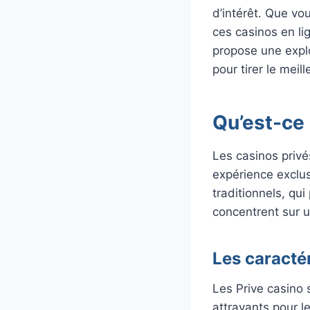
d’intérêt. Que vo
ces casinos en li
propose une explo
pour tirer le meil
Qu’est-ce 
Les casinos privé
expérience exclus
traditionnels, qu
concentrent sur u
Les caracté
Les Prive casino 
attrayants pour le