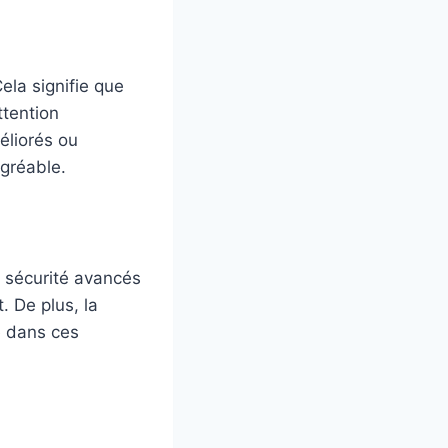
ela signifie que
ttention
éliorés ou
agréable.
e sécurité avancés
. De plus, la
e dans ces