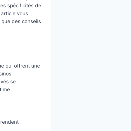
es spécificités de
 article vous
 que des conseils
ne qui offrent une
sinos
ivés se
time.
s rendent