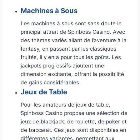
Machines à Sous
Les machines à sous sont sans doute le
principal attrait de Spinboss Casino. Avec
des thèmes variés allant de l’aventure à la
fantasy, en passant par les classiques
fruités, il y en a pour tous les goûts. Les
jackpots progressifs ajoutent une
dimension excitante, offrant la possibilité
de gains considérables.
Jeux de Table
Pour les amateurs de jeux de table,
Spinboss Casino propose une sélection de
jeux de blackjack, de roulette, de poker et
de baccarat. Ces jeux sont disponibles en
différentes variantes, permettant aux