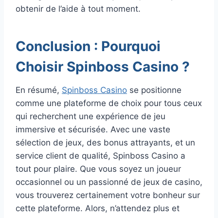
obtenir de l’aide à tout moment.
Conclusion : Pourquoi
Choisir Spinboss Casino ?
En résumé,
Spinboss Casino
se positionne
comme une plateforme de choix pour tous ceux
qui recherchent une expérience de jeu
immersive et sécurisée. Avec une vaste
sélection de jeux, des bonus attrayants, et un
service client de qualité, Spinboss Casino a
tout pour plaire. Que vous soyez un joueur
occasionnel ou un passionné de jeux de casino,
vous trouverez certainement votre bonheur sur
cette plateforme. Alors, n’attendez plus et