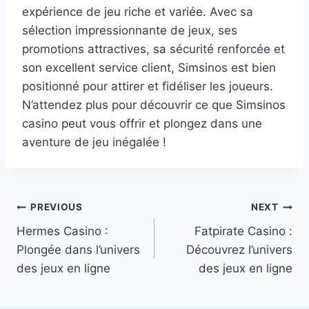
expérience de jeu riche et variée. Avec sa
sélection impressionnante de jeux, ses
promotions attractives, sa sécurité renforcée et
son excellent service client, Simsinos est bien
positionné pour attirer et fidéliser les joueurs.
N’attendez plus pour découvrir ce que Simsinos
casino peut vous offrir et plongez dans une
aventure de jeu inégalée !
Post
PREVIOUS
NEXT
Hermes Casino :
Fatpirate Casino :
navigation
Plongée dans l’univers
Découvrez l’univers
des jeux en ligne
des jeux en ligne