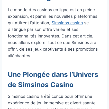
Le monde des casinos en ligne est en pleine
expansion, et parmi les nouvelles plateformes
qui attirent l’attention,
Simsinos casino
se
distingue par son offre variée et ses
fonctionnalités innovantes. Dans cet article,
nous allons explorer tout ce que Simsinos a à
offrir, de ses jeux captivants à ses promotions
alléchantes.
Une Plongée dans l’Univers
de Simsinos Casino
Simsinos casino a été conçu pour offrir une
expérience de jeu immersive et divertissante.