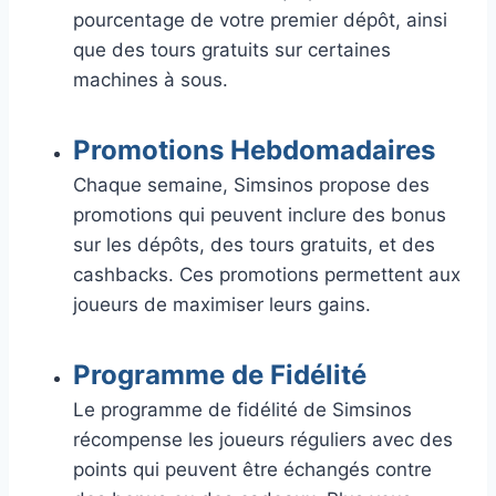
pourcentage de votre premier dépôt, ainsi
que des tours gratuits sur certaines
machines à sous.
Promotions Hebdomadaires
Chaque semaine, Simsinos propose des
promotions qui peuvent inclure des bonus
sur les dépôts, des tours gratuits, et des
cashbacks. Ces promotions permettent aux
joueurs de maximiser leurs gains.
Programme de Fidélité
Le programme de fidélité de Simsinos
récompense les joueurs réguliers avec des
points qui peuvent être échangés contre