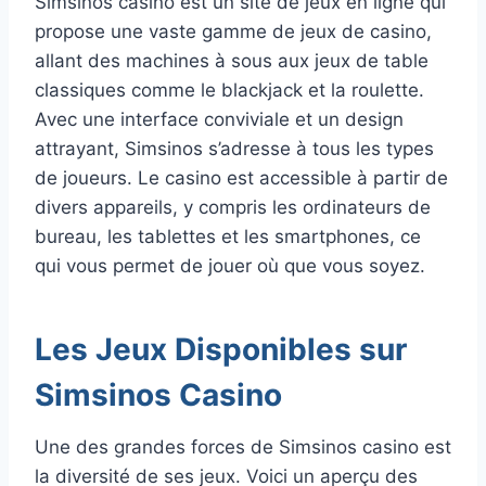
Simsinos casino est un site de jeux en ligne qui
propose une vaste gamme de jeux de casino,
allant des machines à sous aux jeux de table
classiques comme le blackjack et la roulette.
Avec une interface conviviale et un design
attrayant, Simsinos s’adresse à tous les types
de joueurs. Le casino est accessible à partir de
divers appareils, y compris les ordinateurs de
bureau, les tablettes et les smartphones, ce
qui vous permet de jouer où que vous soyez.
Les Jeux Disponibles sur
Simsinos Casino
Une des grandes forces de Simsinos casino est
la diversité de ses jeux. Voici un aperçu des