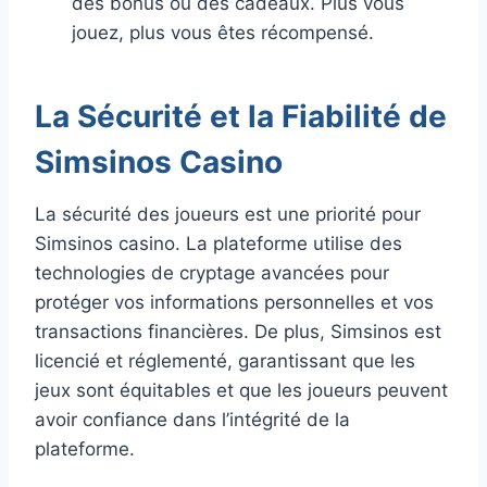
des bonus ou des cadeaux. Plus vous
jouez, plus vous êtes récompensé.
La Sécurité et la Fiabilité de
Simsinos Casino
La sécurité des joueurs est une priorité pour
Simsinos casino. La plateforme utilise des
technologies de cryptage avancées pour
protéger vos informations personnelles et vos
transactions financières. De plus, Simsinos est
licencié et réglementé, garantissant que les
jeux sont équitables et que les joueurs peuvent
avoir confiance dans l’intégrité de la
plateforme.