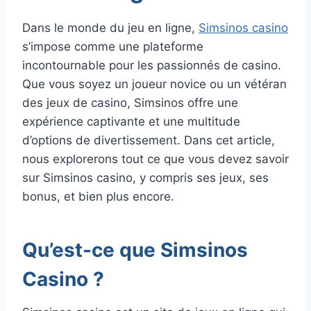
Dans le monde du jeu en ligne,
Simsinos casino
s’impose comme une plateforme
incontournable pour les passionnés de casino.
Que vous soyez un joueur novice ou un vétéran
des jeux de casino, Simsinos offre une
expérience captivante et une multitude
d’options de divertissement. Dans cet article,
nous explorerons tout ce que vous devez savoir
sur Simsinos casino, y compris ses jeux, ses
bonus, et bien plus encore.
Qu’est-ce que Simsinos
Casino ?