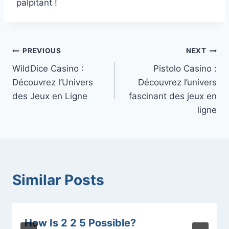
palpitant !
Post
PREVIOUS
NEXT
WildDice Casino :
Pistolo Casino :
navigation
Découvrez l’Univers
Découvrez l’univers
des Jeux en Ligne
fascinant des jeux en
ligne
Similar Posts
How Is 2 2 5 Possible?