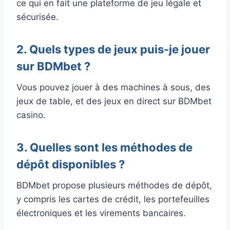
ce qui en fait une plateforme de jeu légale et
sécurisée.
2. Quels types de jeux puis-je jouer
sur BDMbet ?
Vous pouvez jouer à des machines à sous, des
jeux de table, et des jeux en direct sur BDMbet
casino.
3. Quelles sont les méthodes de
dépôt disponibles ?
BDMbet propose plusieurs méthodes de dépôt,
y compris les cartes de crédit, les portefeuilles
électroniques et les virements bancaires.