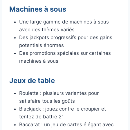
Machines à sous
Une large gamme de machines à sous
avec des thèmes variés
Des jackpots progressifs pour des gains
potentiels énormes
Des promotions spéciales sur certaines
machines à sous
Jeux de table
Roulette : plusieurs variantes pour
satisfaire tous les goûts
Blackjack : jouez contre le croupier et
tentez de battre 21
Baccarat : un jeu de cartes élégant avec