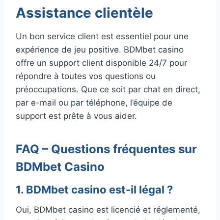
Assistance clientèle
Un bon service client est essentiel pour une
expérience de jeu positive. BDMbet casino
offre un support client disponible 24/7 pour
répondre à toutes vos questions ou
préoccupations. Que ce soit par chat en direct,
par e-mail ou par téléphone, l’équipe de
support est prête à vous aider.
FAQ – Questions fréquentes sur
BDMbet Casino
1. BDMbet casino est-il légal ?
Oui, BDMbet casino est licencié et réglementé,