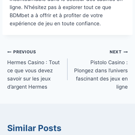
ligne. N’hésitez pas à explorer tout ce que
BDMbet a à offrir et à profiter de votre
expérience de jeu en toute confiance.
Post
PREVIOUS
NEXT
Hermes Casino : Tout
Pistolo Casino :
navigation
ce que vous devez
Plongez dans l’univers
savoir sur les jeux
fascinant des jeux en
d’argent Hermes
ligne
Similar Posts