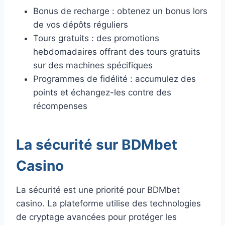
Bonus de recharge : obtenez un bonus lors
de vos dépôts réguliers
Tours gratuits : des promotions
hebdomadaires offrant des tours gratuits
sur des machines spécifiques
Programmes de fidélité : accumulez des
points et échangez-les contre des
récompenses
La sécurité sur BDMbet
Casino
La sécurité est une priorité pour BDMbet
casino. La plateforme utilise des technologies
de cryptage avancées pour protéger les