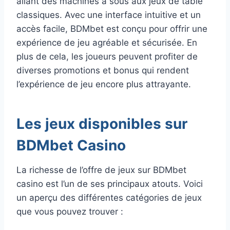
allant des machines à sous aux jeux de table
classiques. Avec une interface intuitive et un
accès facile, BDMbet est conçu pour offrir une
expérience de jeu agréable et sécurisée. En
plus de cela, les joueurs peuvent profiter de
diverses promotions et bonus qui rendent
l’expérience de jeu encore plus attrayante.
Les jeux disponibles sur
BDMbet Casino
La richesse de l’offre de jeux sur BDMbet
casino est l’un de ses principaux atouts. Voici
un aperçu des différentes catégories de jeux
que vous pouvez trouver :