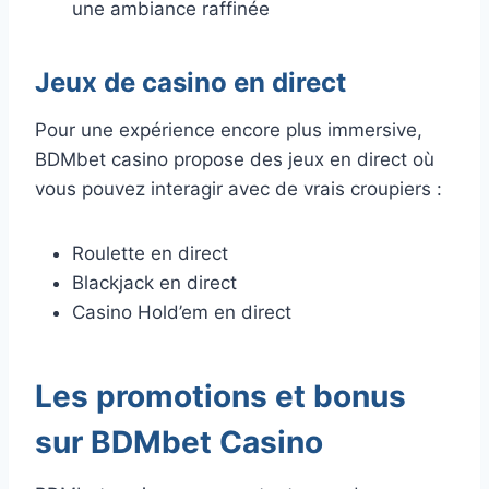
une ambiance raffinée
Jeux de casino en direct
Pour une expérience encore plus immersive,
BDMbet casino propose des jeux en direct où
vous pouvez interagir avec de vrais croupiers :
Roulette en direct
Blackjack en direct
Casino Hold’em en direct
Les promotions et bonus
sur BDMbet Casino