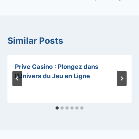
Similar Posts
Prive Casino : Plongez dans
l’Univers du Jeu en Ligne