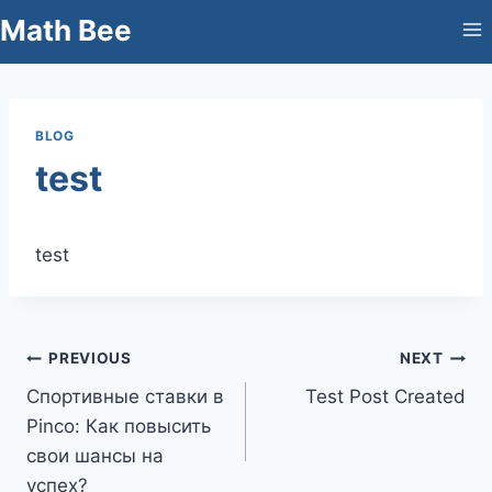
Skip
Math Bee
to
content
BLOG
test
test
Post
PREVIOUS
NEXT
Спортивные ставки в
Test Post Created
navigation
Pinco: Как повысить
свои шансы на
успех?