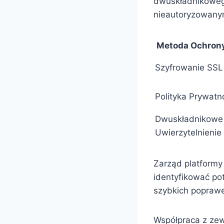
dwuskładnikowego
nieautoryzowany
Metoda Ochron
Szyfrowanie SSL
Polityka Prywatn
Dwuskładnikowe
Uwierzytelnienie
Zarząd platformy
identyfikować po
szybkich popraw
Współpraca z zew