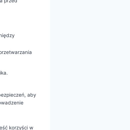
a przed
między
przetwarzania
ika.
bezpieczeń, aby
rowadzenie
eść korzyści w