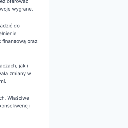
ież oferować
swoje wygrane.
adzić do
łnienie
 finansową oraz
czach, jak i
owała zmiany w
mi.
ch. Właściwe
konsekwencji