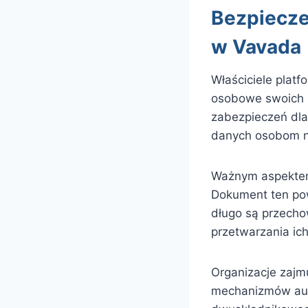
Bezpiecze
w Vavada
Właściciele plat
osobowe swoich 
zabezpieczeń dla
danych osobom 
Ważnym aspektem 
Dokument ten pow
długo są przecho
przetwarzania ic
Organizacje zajm
mechanizmów auto