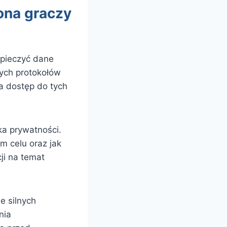
ona graczy
zpieczyć dane
ych protokołów
ia dostęp do tych
a prywatności.
m celu oraz jak
ji na temat
e silnych
nia