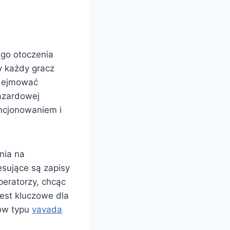
go otoczenia
y każdy gracz
odejmować
azardowej
ncjonowaniem i
nia na
sujące są zapisy
peratorzy, chcąc
jest kluczowe dla
sów typu
vavada