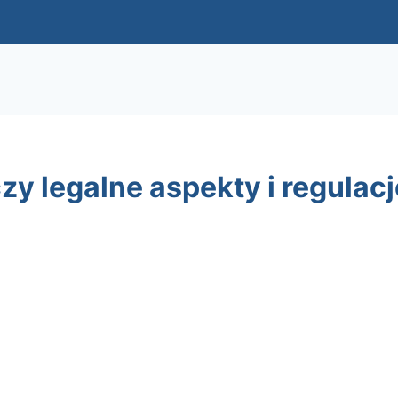
zy legalne aspekty i regulac