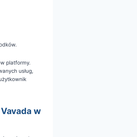
odków.
w platformy.
wanych usług,
 użytkownik
 Vavada w