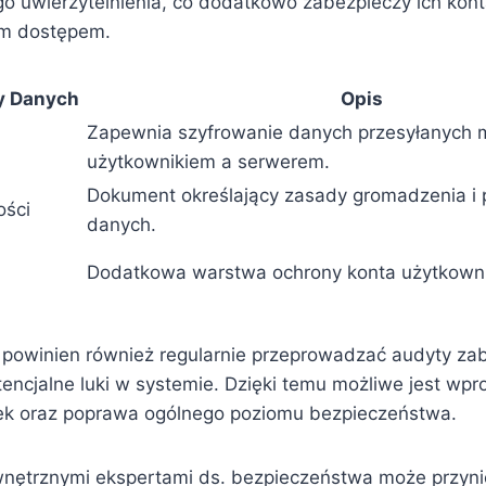
 uwierzytelnienia, co dodatkowo zabezpieczy ich kont
m dostępem.
y Danych
Opis
Zapewnia szyfrowanie danych przesyłanych 
użytkownikiem a serwerem.
Dokument określający zasady gromadzenia i 
ości
danych.
Dodatkowa warstwa ochrony konta użytkown
 powinien również regularnie przeprowadzać audyty za
tencjalne luki w systemie. Dzięki temu możliwe jest wp
ek oraz poprawa ogólnego poziomu bezpieczeństwa.
nętrznymi ekspertami ds. bezpieczeństwa może przyni