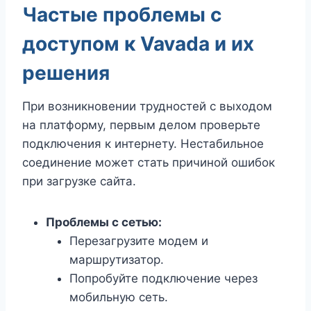
Частые проблемы с
доступом к Vavada и их
решения
При возникновении трудностей с выходом
на платформу, первым делом проверьте
подключения к интернету. Нестабильное
соединение может стать причиной ошибок
при загрузке сайта.
Проблемы с сетью:
Перезагрузите модем и
маршрутизатор.
Попробуйте подключение через
мобильную сеть.