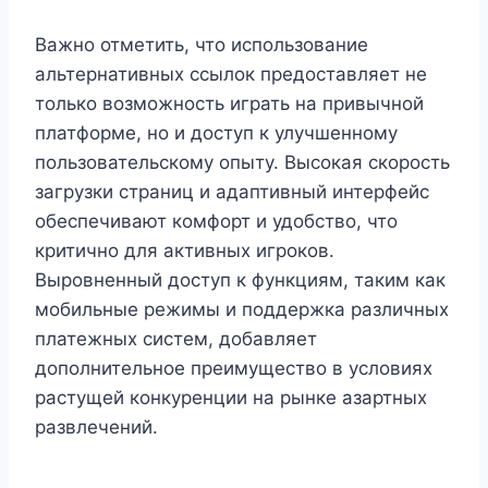
Важно отметить, что использование
альтернативных ссылок предоставляет не
только возможность играть на привычной
платформе, но и доступ к улучшенному
пользовательскому опыту. Высокая скорость
загрузки страниц и адаптивный интерфейс
обеспечивают комфорт и удобство, что
критично для активных игроков.
Выровненный доступ к функциям, таким как
мобильные режимы и поддержка различных
платежных систем, добавляет
дополнительное преимущество в условиях
растущей конкуренции на рынке азартных
развлечений.