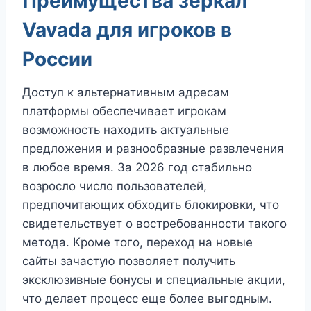
Преимущества зеркал
Vavada для игроков в
России
Доступ к альтернативным адресам
платформы обеспечивает игрокам
возможность находить актуальные
предложения и разнообразные развлечения
в любое время. За 2026 год стабильно
возросло число пользователей,
предпочитающих обходить блокировки, что
свидетельствует о востребованности такого
метода. Кроме того, переход на новые
сайты зачастую позволяет получить
эксклюзивные бонусы и специальные акции,
что делает процесс еще более выгодным.