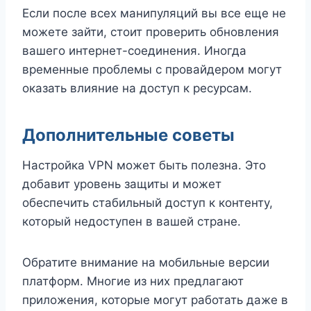
Если после всех манипуляций вы все еще не
можете зайти, стоит проверить обновления
вашего интернет-соединения. Иногда
временные проблемы с провайдером могут
оказать влияние на доступ к ресурсам.
Дополнительные советы
Настройка VPN может быть полезна. Это
добавит уровень защиты и может
обеспечить стабильный доступ к контенту,
который недоступен в вашей стране.
Обратите внимание на мобильные версии
платформ. Многие из них предлагают
приложения, которые могут работать даже в