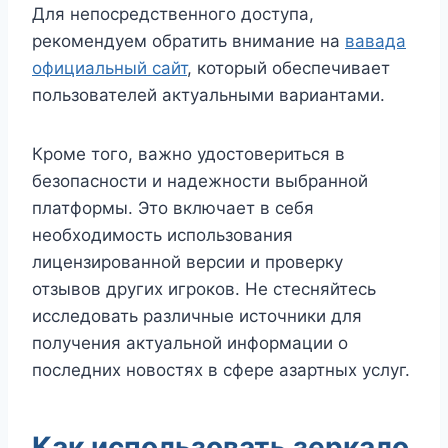
Для непосредственного доступа,
рекомендуем обратить внимание на
вавада
официальный сайт
, который обеспечивает
пользователей актуальными вариантами.
Кроме того, важно удостовериться в
безопасности и надежности выбранной
платформы. Это включает в себя
необходимость использования
лицензированной версии и проверку
отзывов других игроков. Не стесняйтесь
исследовать различные источники для
получения актуальной информации о
последних новостях в сфере азартных услуг.
Как использовать зеркало