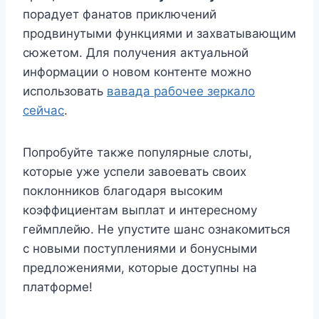
порадует фанатов приключений
продвинутыми функциями и захватывающим
сюжетом. Для получения актуальной
информации о новом контенте можно
использовать
вавада рабочее зеркало
сейчас
.
Попробуйте также популярные слоты,
которые уже успели завоевать своих
поклонников благодаря высоким
коэффициентам выплат и интересному
геймплейю. Не упустите шанс ознакомиться
с новыми поступлениями и бонусными
предложениями, которые доступны на
платформе!