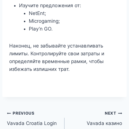
Изучите предложения от:
NetEnt;
Microgaming;
Play’n GO.
Наконец, не забывайте устанавливать
лимиты. Контролируйте свои затраты и
определяйте временные рамки, чтобы
избежать излишних трат.
Post
PREVIOUS
NEXT
Vavada Croatia Login
Vavada казино
navigation