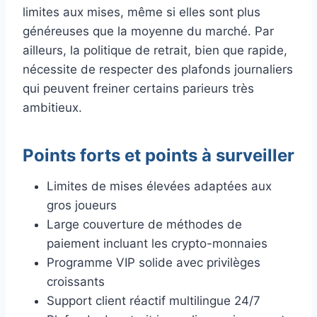
limites aux mises, même si elles sont plus
généreuses que la moyenne du marché. Par
ailleurs, la politique de retrait, bien que rapide,
nécessite de respecter des plafonds journaliers
qui peuvent freiner certains parieurs très
ambitieux.
Points forts et points à surveiller
Limites de mises élevées adaptées aux
gros joueurs
Large couverture de méthodes de
paiement incluant les crypto-monnaies
Programme VIP solide avec privilèges
croissants
Support client réactif multilingue 24/7