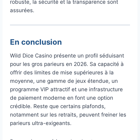
robuste, la sécurité et la transparence sont
assurées.
En conclusion
Wild Dice Casino présente un profil séduisant
pour les gros parieurs en 2026. Sa capacité à
offrir des limites de mise supérieures à la
moyenne, une gamme de jeux étendue, un
programme VIP attractif et une infrastructure
de paiement moderne en font une option
crédible. Reste que certains plafonds,
notamment sur les retraits, peuvent freiner les
parieurs ultra-exigeants.