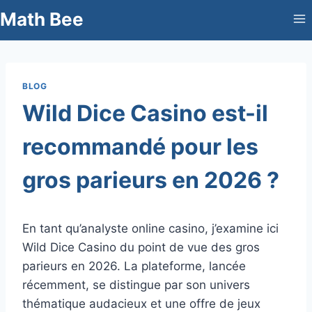
Skip
Math Bee
to
content
BLOG
Wild Dice Casino est-il
recommandé pour les
gros parieurs en 2026 ?
En tant qu’analyste online casino, j’examine ici
Wild Dice Casino du point de vue des gros
parieurs en 2026. La plateforme, lancée
récemment, se distingue par son univers
thématique audacieux et une offre de jeux