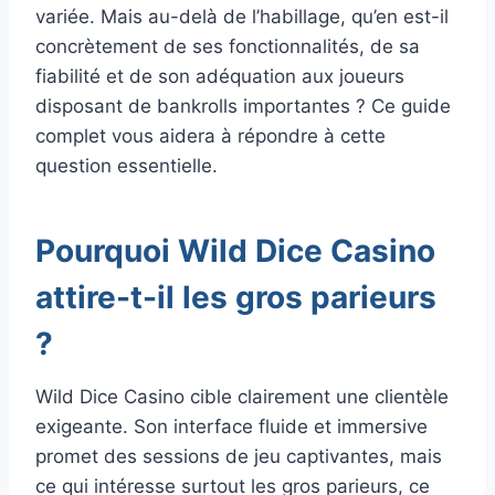
variée. Mais au-delà de l’habillage, qu’en est-il
concrètement de ses fonctionnalités, de sa
fiabilité et de son adéquation aux joueurs
disposant de bankrolls importantes ? Ce guide
complet vous aidera à répondre à cette
question essentielle.
Pourquoi Wild Dice Casino
attire-t-il les gros parieurs
?
Wild Dice Casino cible clairement une clientèle
exigeante. Son interface fluide et immersive
promet des sessions de jeu captivantes, mais
ce qui intéresse surtout les gros parieurs, ce