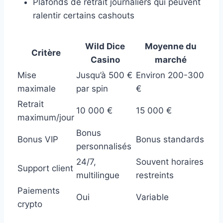
Plafonds de retrait journaliers qui peuvent
ralentir certains cashouts
Wild Dice
Moyenne du
Critère
Casino
marché
Mise
Jusqu’à 500 €
Environ 200-300
maximale
par spin
€
Retrait
10 000 €
15 000 €
maximum/jour
Bonus
Bonus VIP
Bonus standards
personnalisés
24/7,
Souvent horaires
Support client
multilingue
restreints
Paiements
Oui
Variable
crypto