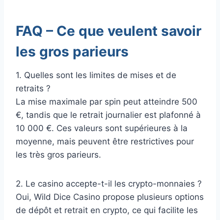
FAQ – Ce que veulent savoir
les gros parieurs
1. Quelles sont les limites de mises et de
retraits ?
La mise maximale par spin peut atteindre 500
€, tandis que le retrait journalier est plafonné à
10 000 €. Ces valeurs sont supérieures à la
moyenne, mais peuvent être restrictives pour
les très gros parieurs.
2. Le casino accepte-t-il les crypto-monnaies ?
Oui, Wild Dice Casino propose plusieurs options
de dépôt et retrait en crypto, ce qui facilite les