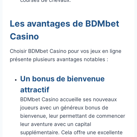
Les avantages de BDMbet
Casino
Choisir BDMbet Casino pour vos jeux en ligne
présente plusieurs avantages notables :
Un bonus de bienvenue
attractif
BDMbet Casino accueille ses nouveaux
joueurs avec un généreux bonus de
bienvenue, leur permettant de commencer
leur aventure avec un capital
supplémentaire. Cela offre une excellente