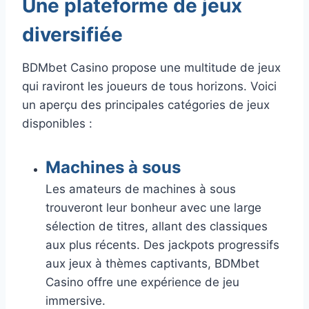
Une plateforme de jeux
diversifiée
BDMbet Casino propose une multitude de jeux
qui raviront les joueurs de tous horizons. Voici
un aperçu des principales catégories de jeux
disponibles :
Machines à sous
Les amateurs de machines à sous
trouveront leur bonheur avec une large
sélection de titres, allant des classiques
aux plus récents. Des jackpots progressifs
aux jeux à thèmes captivants, BDMbet
Casino offre une expérience de jeu
immersive.