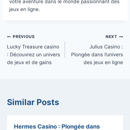
votre aventure dans le monde passionnant des
jeux en ligne.
Post
PREVIOUS
NEXT
Lucky Treasure casino
Julius Casino :
navigation
: Découvrez un univers
Plongée dans l’univers
de jeux et de gains
des jeux en ligne
Similar Posts
Hermes Casino : Plongée dans