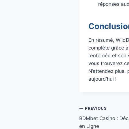
réponses aux
Conclusio
En résumé, WildDi
complète grâce à 
renforcée et son 
vous trouverez ce
N’attendez plus, 
aujourd’hui !
Post
PREVIOUS
BDMbet Casino : Déco
navigation
en Ligne