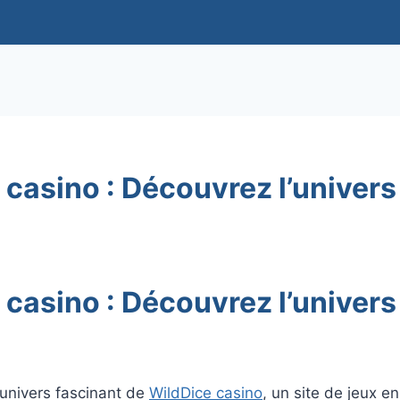
 casino : Découvrez l’univers
 casino : Découvrez l’univers
’univers fascinant de
WildDice casino
, un site de jeux en