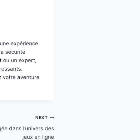
 une expérience
sa sécurité
t ou un expert,
ressants.
votre aventure
NEXT
ée dans l’univers des
jeux en ligne