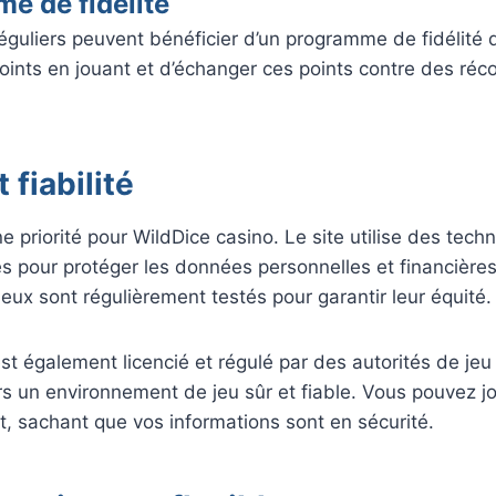
e de fidélité
éguliers peuvent bénéficier d’un programme de fidélité 
oints en jouant et d’échanger ces points contre des ré
 fiabilité
e priorité pour WildDice casino. Le site utilise des tech
 pour protéger les données personnelles et financières
jeux sont régulièrement testés pour garantir leur équité.
st également licencié et régulé par des autorités de jeu
s un environnement de jeu sûr et fiable. Vous pouvez j
rit, sachant que vos informations sont en sécurité.