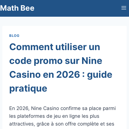
Skip
Math Bee
to
content
BLOG
Comment utiliser un
code promo sur Nine
Casino en 2026 : guide
pratique
En 2026, Nine Casino confirme sa place parmi
les plateformes de jeu en ligne les plus
attractives, grâce à son offre complète et ses