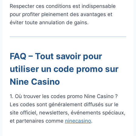
Respecter ces conditions est indispensable
pour profiter pleinement des avantages et
éviter toute annulation de gains.
FAQ – Tout savoir pour
utiliser un code promo sur
Nine Casino
1. Où trouver les codes promo Nine Casino ?
Les codes sont généralement diffusés sur le
site officiel, newsletters, événements spéciaux,
et partenaires comme
ninecasino
.