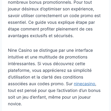
nombreux bonus promotionnels. Pour tout
joueur désireux d’optimiser son expérience,
savoir utiliser correctement un code promo est
essentiel. Ce guide vous explique étape par
étape comment profiter pleinement de ces
avantages exclusifs et sécurisés.
Nine Casino se distingue par une interface
intuitive et une multitude de promotions
intéressantes. Si vous découvrez cette
plateforme, vous apprécierez sa simplicité
d’utilisation et la clarté des conditions
associées aux codes promo. Sur
ninecasino
,
tout est pensé pour que l’activation d’un bonus
soit un jeu d’enfant, même pour un joueur
novice.