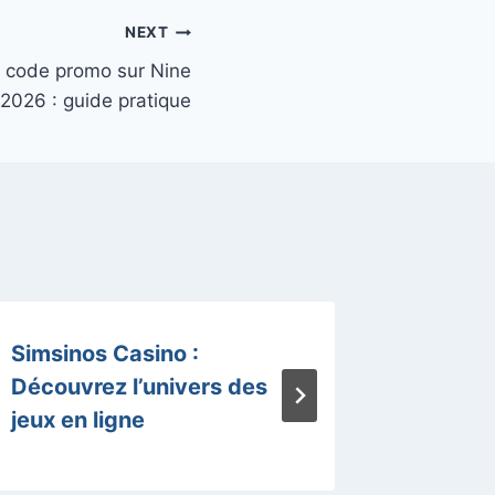
NEXT
n code promo sur Nine
2026 : guide pratique
Simsinos Casino :
How Ma
Découvrez l’univers des
From 1
jeux en ligne