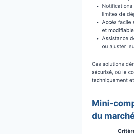
Notifications
limites de dé
Accès facile 
et modifiabl
Assistance d
ou ajuster le
Ces solutions dé
sécurisé, où le c
techniquement e
Mini-comp
du march
Critèr