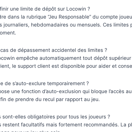
nir une limite de dépôt sur Locowin ?
endre dans la rubrique “Jeu Responsable” du compte joueur
s journaliers, hebdomadaires ou mensuels. Ces limites 
moment.
 cas de dépassement accidentel des limites ?
cowin empêche automatiquement tout dépôt supérieur à 
ient, le support client est disponible pour aider et consei
ble de s’auto-exclure temporairement ?
ose une fonction d’auto-exclusion qui bloque l’accès a
afin de prendre du recul par rapport au jeu.
sont-elles obligatoires pour tous les joueurs ?
s restent facultatifs mais fortement recommandés. La p