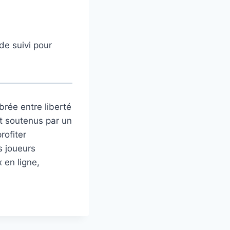
e suivi pour
rée entre liberté
et soutenus par un
rofiter
s joueurs
 en ligne,