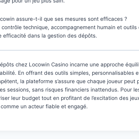
age pour un jeu plus sain.
owin assure-t-il que ses mesures sont efficaces ?
contrôle technique, accompagnement humain et outils d
e efficacité dans la gestion des dépôts.
épôts chez Locowin Casino incarne une approche équilib
abilité. En offrant des outils simples, personnalisables 
mpétent, la plateforme s’assure que chaque joueur peut p
s sessions, sans risques financiers inattendus. Pour le
ser leur budget tout en profitant de l’excitation des jeux
 comme un acteur fiable et engagé.