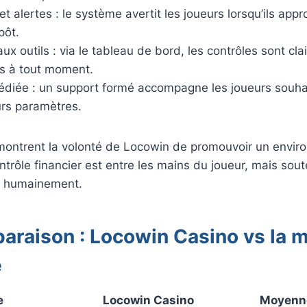
 et alertes : le système avertit les joueurs lorsqu’ils app
pôt.
aux outils : via le tableau de bord, les contrôles sont cla
es à tout moment.
édiée : un support formé accompagne les joueurs souh
urs paramètres.
montrent la volonté de Locowin de promouvoir un envi
ontrôle financier est entre les mains du joueur, mais sou
t humainement.
araison : Locowin Casino vs la 
é
e
Locowin Casino
Moyenn