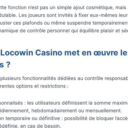
te fonction n’est pas un simple ajout cosmétique, mais 
ulable. Les joueurs sont invités à fixer eux-mêmes leur
juster ces plafonds ou même suspendre temporairement
amique de contrôle personnel qui équilibre plaisir et séc
ocowin Casino met en œuvre le 
s ?
lusieurs fonctionnalités dédiées au contrôle responsab
rentes options et restrictions :
onnalisés : les utilisateurs définissent la somme maxim
tidiennement, hebdomadairement ou mensuellement.
n temporaire ou définitive : possibilité de bloquer l’ac
définie, en cas de besoin.