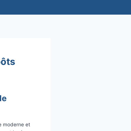
pôts
le
re moderne et