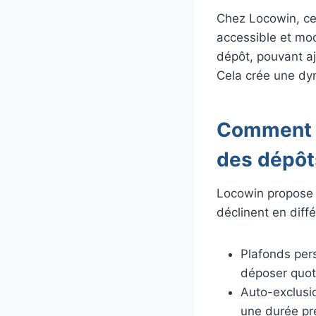
Chez Locowin, cet
accessible et mod
dépôt, pouvant a
Cela crée une dyn
Comment L
des dépôt
Locowin propose p
déclinent en diffé
Plafonds pers
déposer quo
Auto-exclusio
une durée pré