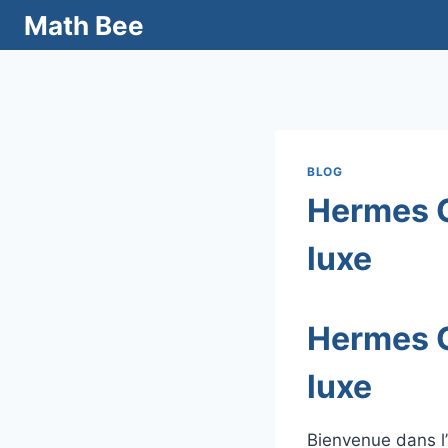
Skip
Math Bee
to
content
BLOG
Hermes C
luxe
Hermes C
luxe
Bienvenue dans l