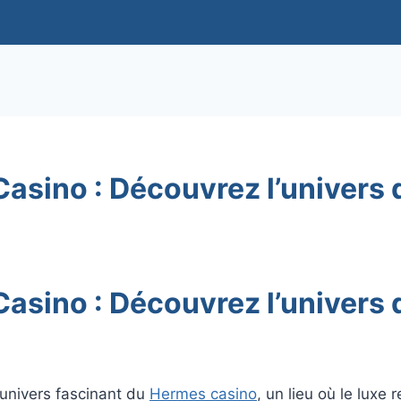
asino : Découvrez l’univers 
asino : Découvrez l’univers 
’univers fascinant du
Hermes casino
, un lieu où le luxe 