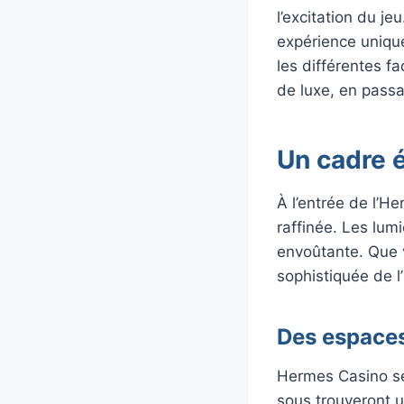
l’excitation du j
expérience unique
les différentes f
de luxe, en passa
Un cadre é
À l’entrée de l’H
raffinée. Les lum
envoûtante. Que 
sophistiquée de 
Des espaces
Hermes Casino se
sous trouveront u