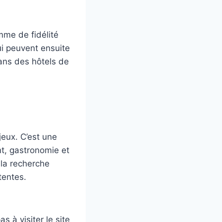
mme de fidélité
i peuvent ensuite
ans des hôtels de
jeux. C’est une
nt, gastronomie et
 la recherche
tentes.
s à visiter le site