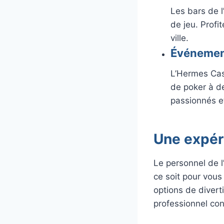
Les bars de l
de jeu. Profi
ville.
Événement
L’Hermes Cas
de poker à de
passionnés e
Une expér
Le personnel de l
ce soit pour vous 
options de divert
professionnel con