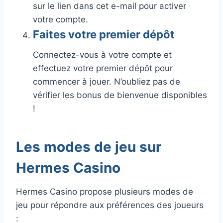
sur le lien dans cet e-mail pour activer
votre compte.
Faites votre premier dépôt
Connectez-vous à votre compte et
effectuez votre premier dépôt pour
commencer à jouer. N’oubliez pas de
vérifier les bonus de bienvenue disponibles
!
Les modes de jeu sur
Hermes Casino
Hermes Casino propose plusieurs modes de
jeu pour répondre aux préférences des joueurs
: