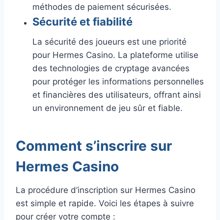
méthodes de paiement sécurisées.
Sécurité et fiabilité
La sécurité des joueurs est une priorité
pour Hermes Casino. La plateforme utilise
des technologies de cryptage avancées
pour protéger les informations personnelles
et financières des utilisateurs, offrant ainsi
un environnement de jeu sûr et fiable.
Comment s’inscrire sur
Hermes Casino
La procédure d’inscription sur Hermes Casino
est simple et rapide. Voici les étapes à suivre
pour créer votre compte :