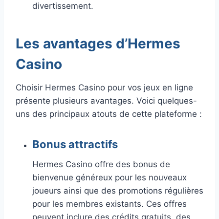
divertissement.
Les avantages d’Hermes
Casino
Choisir Hermes Casino pour vos jeux en ligne
présente plusieurs avantages. Voici quelques-
uns des principaux atouts de cette plateforme :
Bonus attractifs
Hermes Casino offre des bonus de
bienvenue généreux pour les nouveaux
joueurs ainsi que des promotions régulières
pour les membres existants. Ces offres
peuvent inclure des crédits gratuits, des