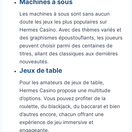
Machines à sous
Les machines à sous sont sans aucun
doute les jeux les plus populaires sur
Hermes Casino. Avec des thèmes variés et
des graphismes époustouflants, les joueurs
peuvent choisir parmi des centaines de
titres, allant des classiques aux dernières
nouveautés.
Jeux de table
Pour les amateurs de jeux de table,
Hermes Casino propose une multitude
d’options. Vous pouvez profiter de la
roulette, du blackjack, du baccarat et bien
d’autres encore, chacun offrant une
expérience de jeu immersive et
engageante.