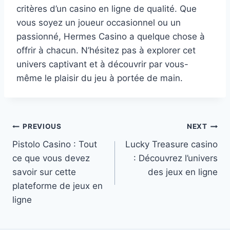
critères d’un casino en ligne de qualité. Que
vous soyez un joueur occasionnel ou un
passionné, Hermes Casino a quelque chose à
offrir à chacun. N’hésitez pas à explorer cet
univers captivant et à découvrir par vous-
même le plaisir du jeu à portée de main.
Post
PREVIOUS
NEXT
Pistolo Casino : Tout
Lucky Treasure casino
navigation
ce que vous devez
: Découvrez l’univers
savoir sur cette
des jeux en ligne
plateforme de jeux en
ligne