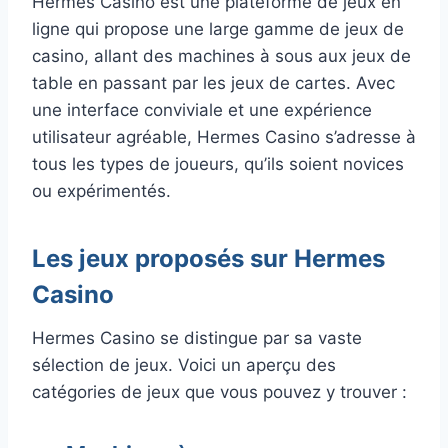
Hermes Casino est une plateforme de jeux en
ligne qui propose une large gamme de jeux de
casino, allant des machines à sous aux jeux de
table en passant par les jeux de cartes. Avec
une interface conviviale et une expérience
utilisateur agréable, Hermes Casino s’adresse à
tous les types de joueurs, qu’ils soient novices
ou expérimentés.
Les jeux proposés sur Hermes
Casino
Hermes Casino se distingue par sa vaste
sélection de jeux. Voici un aperçu des
catégories de jeux que vous pouvez y trouver :