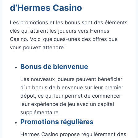
d’Hermes Casino
Les promotions et les bonus sont des éléments
clés qui attirent les joueurs vers Hermes
Casino. Voici quelques-unes des offres que
vous pouvez attendre :
Bonus de bienvenue
Les nouveaux joueurs peuvent bénéficier
d’un bonus de bienvenue sur leur premier
dépôt, ce qui leur permet de commencer
leur expérience de jeu avec un capital
supplémentaire.
Promotions régulières
Hermes Casino propose régulièrement des