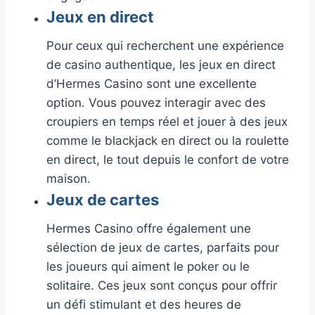
Jeux en direct
Pour ceux qui recherchent une expérience
de casino authentique, les jeux en direct
d’Hermes Casino sont une excellente
option. Vous pouvez interagir avec des
croupiers en temps réel et jouer à des jeux
comme le blackjack en direct ou la roulette
en direct, le tout depuis le confort de votre
maison.
Jeux de cartes
Hermes Casino offre également une
sélection de jeux de cartes, parfaits pour
les joueurs qui aiment le poker ou le
solitaire. Ces jeux sont conçus pour offrir
un défi stimulant et des heures de