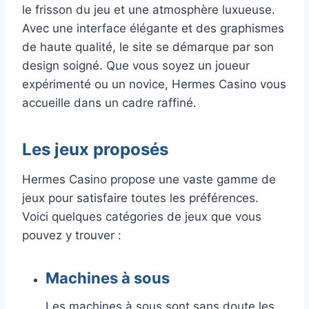
le frisson du jeu et une atmosphère luxueuse.
Avec une interface élégante et des graphismes
de haute qualité, le site se démarque par son
design soigné. Que vous soyez un joueur
expérimenté ou un novice, Hermes Casino vous
accueille dans un cadre raffiné.
Les jeux proposés
Hermes Casino propose une vaste gamme de
jeux pour satisfaire toutes les préférences.
Voici quelques catégories de jeux que vous
pouvez y trouver :
Machines à sous
Les machines à sous sont sans doute les