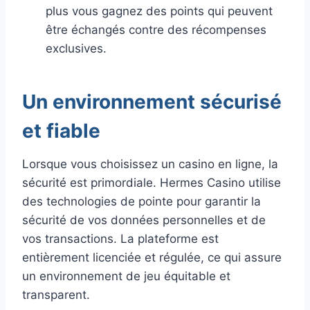
plus vous gagnez des points qui peuvent
être échangés contre des récompenses
exclusives.
Un environnement sécurisé
et fiable
Lorsque vous choisissez un casino en ligne, la
sécurité est primordiale. Hermes Casino utilise
des technologies de pointe pour garantir la
sécurité de vos données personnelles et de
vos transactions. La plateforme est
entièrement licenciée et régulée, ce qui assure
un environnement de jeu équitable et
transparent.