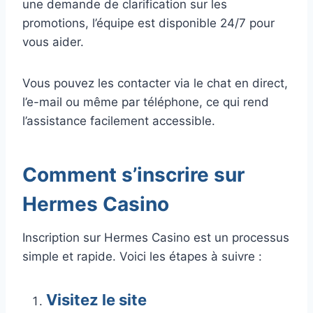
une demande de clarification sur les
promotions, l’équipe est disponible 24/7 pour
vous aider.
Vous pouvez les contacter via le chat en direct,
l’e-mail ou même par téléphone, ce qui rend
l’assistance facilement accessible.
Comment s’inscrire sur
Hermes Casino
Inscription sur Hermes Casino est un processus
simple et rapide. Voici les étapes à suivre :
Visitez le site