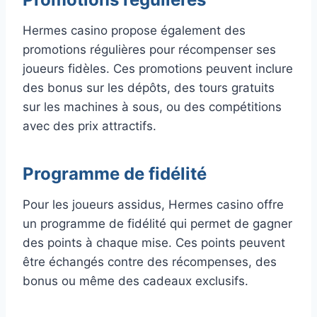
Hermes casino propose également des
promotions régulières pour récompenser ses
joueurs fidèles. Ces promotions peuvent inclure
des bonus sur les dépôts, des tours gratuits
sur les machines à sous, ou des compétitions
avec des prix attractifs.
Programme de fidélité
Pour les joueurs assidus, Hermes casino offre
un programme de fidélité qui permet de gagner
des points à chaque mise. Ces points peuvent
être échangés contre des récompenses, des
bonus ou même des cadeaux exclusifs.