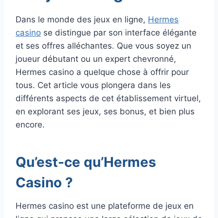
Dans le monde des jeux en ligne,
Hermes
casino
se distingue par son interface élégante
et ses offres alléchantes. Que vous soyez un
joueur débutant ou un expert chevronné,
Hermes casino a quelque chose à offrir pour
tous. Cet article vous plongera dans les
différents aspects de cet établissement virtuel,
en explorant ses jeux, ses bonus, et bien plus
encore.
Qu’est-ce qu’Hermes
Casino ?
Hermes casino est une plateforme de jeux en