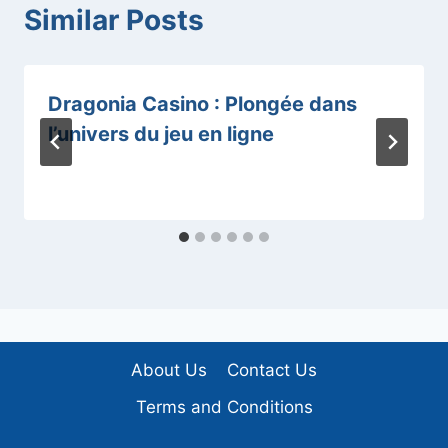
Similar Posts
Dragonia Casino : Plongée dans
l’univers du jeu en ligne
About Us
Contact Us
Terms and Conditions