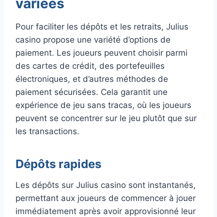
variées
Pour faciliter les dépôts et les retraits, Julius
casino propose une variété d’options de
paiement. Les joueurs peuvent choisir parmi
des cartes de crédit, des portefeuilles
électroniques, et d’autres méthodes de
paiement sécurisées. Cela garantit une
expérience de jeu sans tracas, où les joueurs
peuvent se concentrer sur le jeu plutôt que sur
les transactions.
Dépôts rapides
Les dépôts sur Julius casino sont instantanés,
permettant aux joueurs de commencer à jouer
immédiatement après avoir approvisionné leur