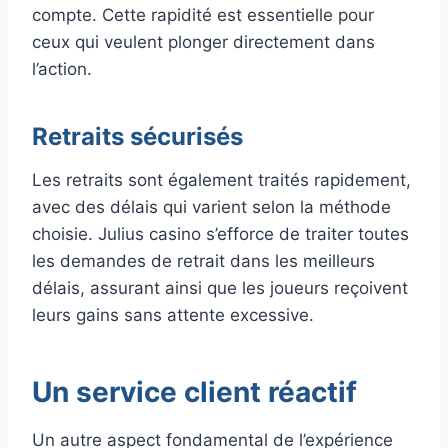
compte. Cette rapidité est essentielle pour
ceux qui veulent plonger directement dans
l’action.
Retraits sécurisés
Les retraits sont également traités rapidement,
avec des délais qui varient selon la méthode
choisie. Julius casino s’efforce de traiter toutes
les demandes de retrait dans les meilleurs
délais, assurant ainsi que les joueurs reçoivent
leurs gains sans attente excessive.
Un service client réactif
Un autre aspect fondamental de l’expérience