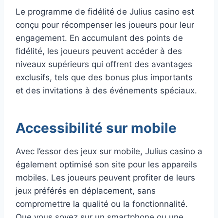
Le programme de fidélité de Julius casino est
conçu pour récompenser les joueurs pour leur
engagement. En accumulant des points de
fidélité, les joueurs peuvent accéder à des
niveaux supérieurs qui offrent des avantages
exclusifs, tels que des bonus plus importants
et des invitations à des événements spéciaux.
Accessibilité sur mobile
Avec l’essor des jeux sur mobile, Julius casino a
également optimisé son site pour les appareils
mobiles. Les joueurs peuvent profiter de leurs
jeux préférés en déplacement, sans
compromettre la qualité ou la fonctionnalité.
Que vous soyez sur un smartphone ou une