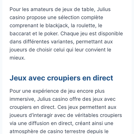
Pour les amateurs de jeux de table, Julius
casino propose une sélection complète
comprenant le blackjack, la roulette, le
baccarat et le poker. Chaque jeu est disponible
dans différentes variantes, permettant aux
joueurs de choisir celui qui leur convient le
mieux.
Jeux avec croupiers en direct
Pour une expérience de jeu encore plus
immersive, Julius casino offre des jeux avec
croupiers en direct. Ces jeux permettent aux
joueurs d’interagir avec de véritables croupiers
via une diffusion en direct, créant ainsi une
atmosphère de casino terrestre depuis le