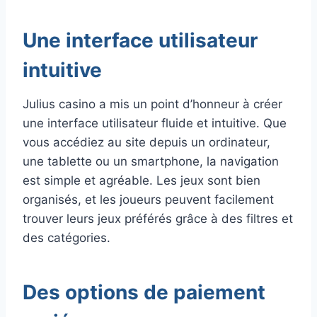
Une interface utilisateur
intuitive
Julius casino a mis un point d’honneur à créer
une interface utilisateur fluide et intuitive. Que
vous accédiez au site depuis un ordinateur,
une tablette ou un smartphone, la navigation
est simple et agréable. Les jeux sont bien
organisés, et les joueurs peuvent facilement
trouver leurs jeux préférés grâce à des filtres et
des catégories.
Des options de paiement