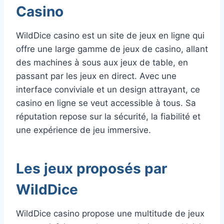
Casino
WildDice casino est un site de jeux en ligne qui
offre une large gamme de jeux de casino, allant
des machines à sous aux jeux de table, en
passant par les jeux en direct. Avec une
interface conviviale et un design attrayant, ce
casino en ligne se veut accessible à tous. Sa
réputation repose sur la sécurité, la fiabilité et
une expérience de jeu immersive.
Les jeux proposés par
WildDice
WildDice casino propose une multitude de jeux