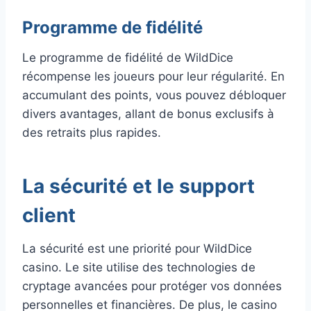
Programme de fidélité
Le programme de fidélité de WildDice
récompense les joueurs pour leur régularité. En
accumulant des points, vous pouvez débloquer
divers avantages, allant de bonus exclusifs à
des retraits plus rapides.
La sécurité et le support
client
La sécurité est une priorité pour WildDice
casino. Le site utilise des technologies de
cryptage avancées pour protéger vos données
personnelles et financières. De plus, le casino