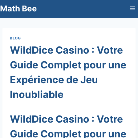
Skip
Math Bee
to
content
BLOG
WildDice Casino : Votre
Guide Complet pour une
Expérience de Jeu
Inoubliable
WildDice Casino : Votre
Guide Complet pour une