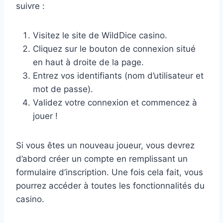
suivre :
Visitez le site de WildDice casino.
Cliquez sur le bouton de connexion situé
en haut à droite de la page.
Entrez vos identifiants (nom d’utilisateur et
mot de passe).
Validez votre connexion et commencez à
jouer !
Si vous êtes un nouveau joueur, vous devrez
d’abord créer un compte en remplissant un
formulaire d’inscription. Une fois cela fait, vous
pourrez accéder à toutes les fonctionnalités du
casino.