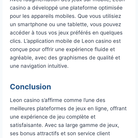
casino a développé une plateforme optimisée
pour les appareils mobiles. Que vous utilisiez
un smartphone ou une tablette, vous pouvez
accéder à tous vos jeux préférés en quelques
clics. L’application mobile de Leon casino est
conçue pour offrir une expérience fluide et
agréable, avec des graphismes de qualité et
une navigation intuitive.
Conclusion
Leon casino s’affirme comme l’une des
meilleures plateformes de jeux en ligne, offrant
une expérience de jeu complète et
satisfaisante. Avec sa large gamme de jeux,
ses bonus attractifs et son service client