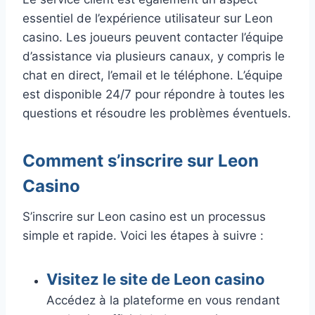
essentiel de l’expérience utilisateur sur Leon
casino. Les joueurs peuvent contacter l’équipe
d’assistance via plusieurs canaux, y compris le
chat en direct, l’email et le téléphone. L’équipe
est disponible 24/7 pour répondre à toutes les
questions et résoudre les problèmes éventuels.
Comment s’inscrire sur Leon
Casino
S’inscrire sur Leon casino est un processus
simple et rapide. Voici les étapes à suivre :
Visitez le site de Leon casino
Accédez à la plateforme en vous rendant