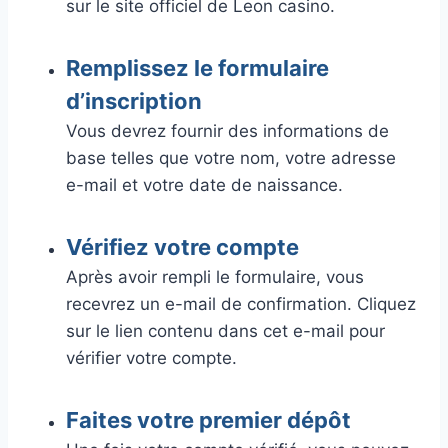
sur le site officiel de Leon casino.
Remplissez le formulaire
d’inscription
Vous devrez fournir des informations de
base telles que votre nom, votre adresse
e-mail et votre date de naissance.
Vérifiez votre compte
Après avoir rempli le formulaire, vous
recevrez un e-mail de confirmation. Cliquez
sur le lien contenu dans cet e-mail pour
vérifier votre compte.
Faites votre premier dépôt