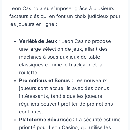
Leon Casino a su s’imposer grâce à plusieurs
facteurs clés qui en font un choix judicieux pour
les joueurs en ligne :
Variété de Jeux
: Leon Casino propose
une large sélection de jeux, allant des
machines à sous aux jeux de table
classiques comme le blackjack et la
roulette.
Promotions et Bonus
: Les nouveaux
joueurs sont accueillis avec des bonus
intéressants, tandis que les joueurs
réguliers peuvent profiter de promotions
continues.
Plateforme Sécurisée
: La sécurité est une
priorité pour Leon Casino, qui utilise les