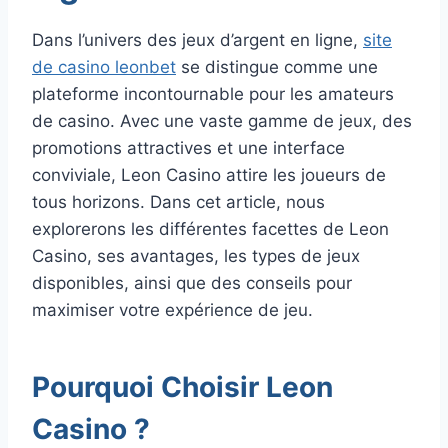
Dans l’univers des jeux d’argent en ligne,
site
de casino leonbet
se distingue comme une
plateforme incontournable pour les amateurs
de casino. Avec une vaste gamme de jeux, des
promotions attractives et une interface
conviviale, Leon Casino attire les joueurs de
tous horizons. Dans cet article, nous
explorerons les différentes facettes de Leon
Casino, ses avantages, les types de jeux
disponibles, ainsi que des conseils pour
maximiser votre expérience de jeu.
Pourquoi Choisir Leon
Casino ?