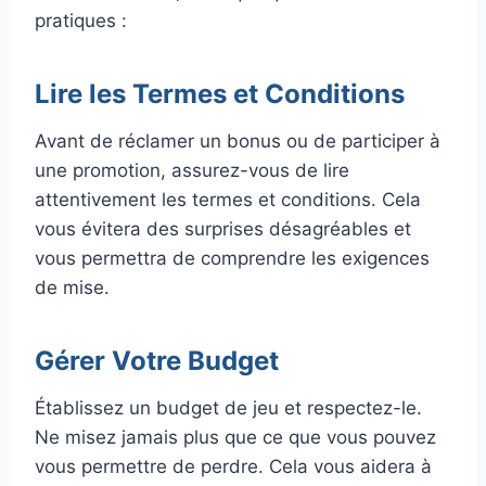
pratiques :
Lire les Termes et Conditions
Avant de réclamer un bonus ou de participer à
une promotion, assurez-vous de lire
attentivement les termes et conditions. Cela
vous évitera des surprises désagréables et
vous permettra de comprendre les exigences
de mise.
Gérer Votre Budget
Établissez un budget de jeu et respectez-le.
Ne misez jamais plus que ce que vous pouvez
vous permettre de perdre. Cela vous aidera à