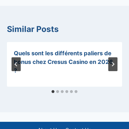
Similar Posts
Quels sont les différents paliers de
bonus chez Cresus Casino en 2026
?