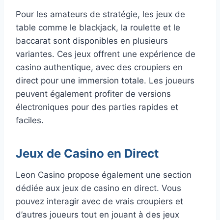
Pour les amateurs de stratégie, les jeux de
table comme le blackjack, la roulette et le
baccarat sont disponibles en plusieurs
variantes. Ces jeux offrent une expérience de
casino authentique, avec des croupiers en
direct pour une immersion totale. Les joueurs
peuvent également profiter de versions
électroniques pour des parties rapides et
faciles.
Jeux de Casino en Direct
Leon Casino propose également une section
dédiée aux jeux de casino en direct. Vous
pouvez interagir avec de vrais croupiers et
d’autres joueurs tout en jouant à des jeux