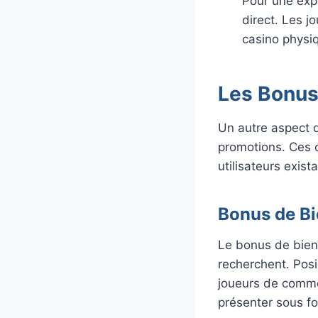
Pour une exp
direct. Les j
casino physiq
Les Bonus
Un autre aspect 
promotions. Ces o
utilisateurs exist
Bonus de B
Le bonus de bien
recherchent. Pos
joueurs de comme
présenter sous fo