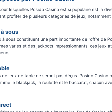
our lesquelles Posido Casino est si populaire est la dive
nt profiter de plusieurs catégories de jeux, notamment 
 à sous
à sous constituent une part importante de l’offre de P
es variés et des jackpots impressionnants, ces jeux at
eurs.
able
 de jeux de table ne seront pas déçus. Posido Casino 
mme le blackjack, la roulette et le baccarat, chacun av
irect