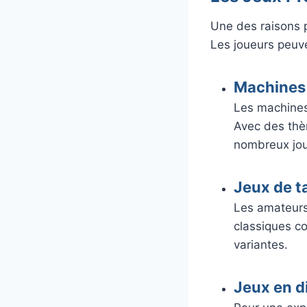
Une des raisons p
Les joueurs peuve
Machines
Les machines 
Avec des thèm
nombreux jou
Jeux de t
Les amateurs
classiques co
variantes.
Jeux en d