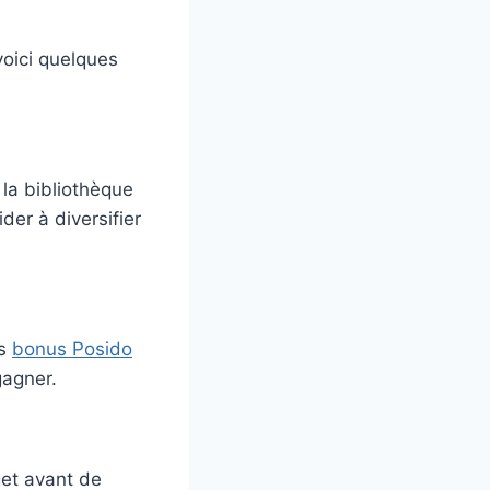
voici quelques
 la bibliothèque
der à diversifier
es
bonus Posido
gagner.
get avant de