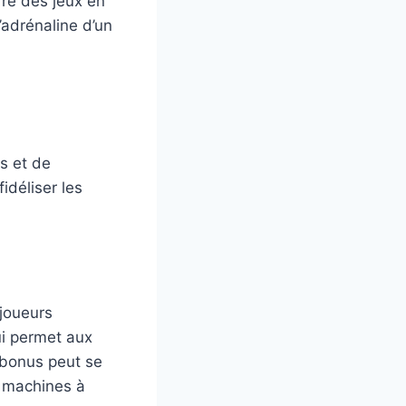
fre des jeux en
l’adrénaline d’un
s et de
idéliser les
joueurs
i permet aux
 bonus peut se
s machines à