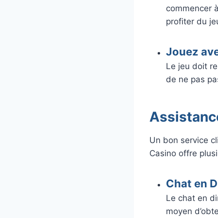
commencer à 
profiter du je
Jouez av
Le jeu doit r
de ne pas pa
Assistance
Un bon service cl
Casino offre plus
Chat en D
Le chat en di
moyen d’obte