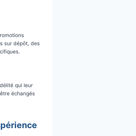
promotions
s sur dépôt, des
cifiques.
élité qui leur
 être échangés
xpérience