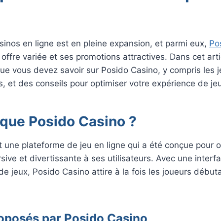
inos en ligne est en pleine expansion, et parmi eux,
Po
offre variée et ses promotions attractives. Dans cet arti
que vous devez savoir sur Posido Casino, y compris les j
, et des conseils pour optimiser votre expérience de jeu
 que Posido Casino ?
 une plateforme de jeu en ligne qui a été conçue pour of
ive et divertissante à ses utilisateurs. Avec une interfa
de jeux, Posido Casino attire à la fois les joueurs débuta
oposés par Posido Casino