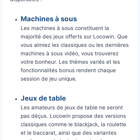
Machines à sous
Les machines à sous constituent la
majorité des jeux offerts sur Locowin. Que
vous aimiez les classiques ou les dernières
machines à sous vidéo, vous trouverez
votre bonheur. Les thèmes variés et les
fonctionnalités bonus rendent chaque
session de jeu unique.
Jeux de table
Les amateurs de jeux de table ne seront
pas déçus. Locowin propose des versions
classiques comme le blackjack, la roulette
et le baccarat, ainsi que des variantes