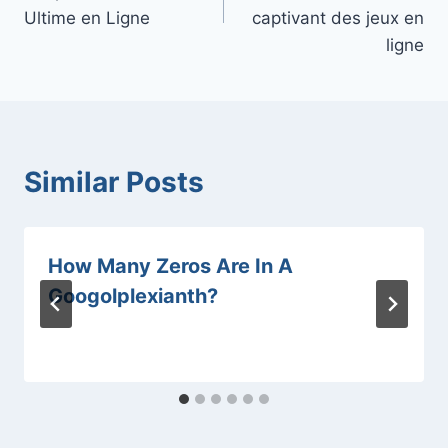
Ultime en Ligne
captivant des jeux en
ligne
Similar Posts
How Many Zeros Are In A
Googolplexianth?