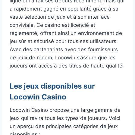
ligne qui a fait ses débuts récemment, mais qui
a rapidement gagné en popularité grâce à sa
vaste sélection de jeux et à son interface
conviviale. Ce casino est licencié et
réglementé, offrant ainsi un environnement de
jeu sûr et sécurisé pour tous ses utilisateurs.
Avec des partenariats avec des fournisseurs
de jeux de renom, Locowin s’assure que les
joueurs ont accès à des titres de haute qualité.
Les jeux disponibles sur
Locowin Casino
Locowin Casino propose une large gamme de
jeux qui ravira tous les types de joueurs. Voici
un aperçu des principales catégories de jeux
disponibles :