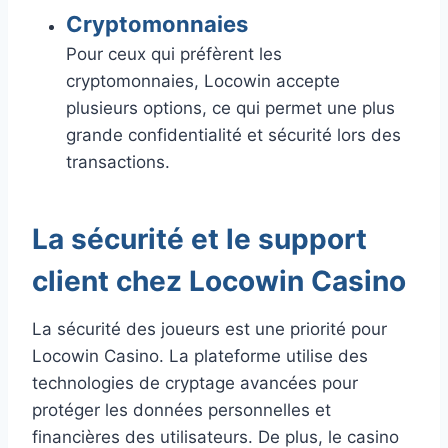
Cryptomonnaies
Pour ceux qui préfèrent les
cryptomonnaies, Locowin accepte
plusieurs options, ce qui permet une plus
grande confidentialité et sécurité lors des
transactions.
La sécurité et le support
client chez Locowin Casino
La sécurité des joueurs est une priorité pour
Locowin Casino. La plateforme utilise des
technologies de cryptage avancées pour
protéger les données personnelles et
financières des utilisateurs. De plus, le casino