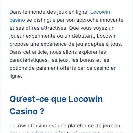
Dans le monde des jeux en ligne,
Locowin
casino
se distingue par son approche innovante
et ses offres attractives. Que vous soyez un
joueur expérimenté ou un débutant, Locowin
propose une expérience de jeu adaptée à tous.
Dans cet article, nous allons explorer les
caractéristiques, les jeux, les bonus et les
options de paiement offerts par ce casino en
ligne.
Qu’est-ce que Locowin
Casino ?
Locowin Casino est une plateforme de jeux en