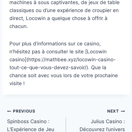
machines à sous captivantes, de jeux de table
classiques ou d’une expérience de croupier en
direct, Locowin a quelque chose à offrir à
chacun.
Pour plus d’informations sur ce casino,
n’hésitez pas à consulter le site [Locowin
casino](https://mathbee.xyz/locowin-casino-
tout-ce-que-vous-devez-savoir/). Que la
chance soit avec vous lors de votre prochaine
visite !
Post
PREVIOUS
NEXT
Spinboss Casino :
Julius Casino :
navigation
L’Expérience de Jeu
Découvrez l’univers