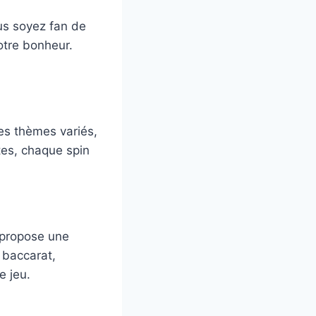
us soyez fan de
otre bonheur.
es thèmes variés,
tes, chaque spin
 propose une
 baccarat,
e jeu.