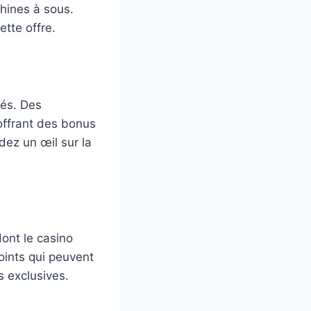
hines à sous.
ette offre.
gés. Des
offrant des bonus
ez un œil sur la
ont le casino
oints qui peuvent
 exclusives.