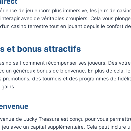
irect
rience de jeu encore plus immersive, les jeux de casino
interagir avec de véritables croupiers. Cela vous plong
d’un casino terrestre tout en jouant depuis le confort d
 et bonus attractifs
asino sait comment récompenser ses joueurs. Dès votre 
vec un généreux bonus de bienvenue. En plus de cela, l
s promotions, des tournois et des programmes de fidéli
 gains.
ienvenue
venue de Lucky Treasure est conçu pour vous permettr
 jeu avec un capital supplémentaire. Cela peut inclure 