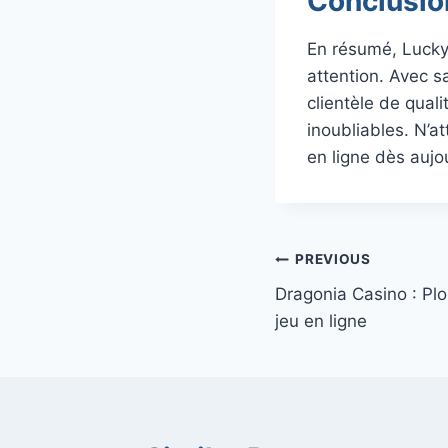
Conclusio
En résumé, Lucky 
attention. Avec s
clientèle de qual
inoubliables. N’a
en ligne dès aujou
Post
PREVIOUS
Dragonia Casino : Plo
navigation
jeu en ligne