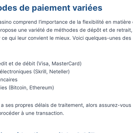
des de paiement variées
sino comprend l’importance de la flexibilité en matière
 propose une variété de méthodes de dépôt et de retrait
r ce qui leur convient le mieux. Voici quelques-unes des
dit et de débit (Visa, MasterCard)
électroniques (Skrill, Neteller)
ncaires
es (Bitcoin, Ethereum)
ses propres délais de traitement, alors assurez-vous d
procéder à une transaction.