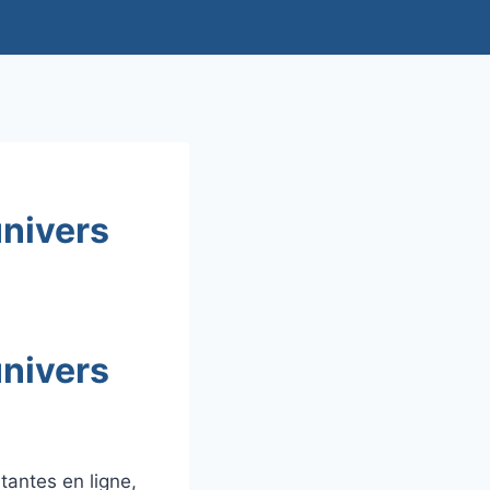
univers
univers
tantes en ligne,