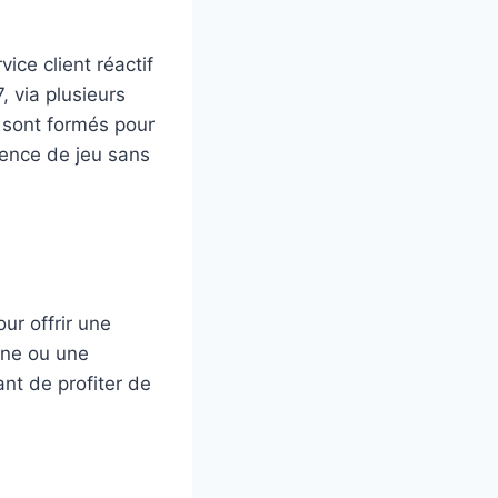
ice client réactif
, via plusieurs
s sont formés pour
ience de jeu sans
ur offrir une
one ou une
ant de profiter de