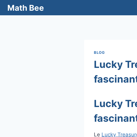
Skip
Math Bee
to
content
BLOG
Lucky Tr
fascinan
Lucky Tr
fascinan
Le
Lucky Treasur