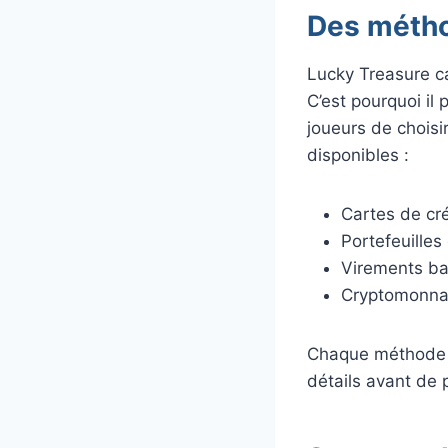
Des métho
Lucky Treasure ca
C’est pourquoi il
joueurs de choisi
disponibles :
Cartes de cré
Portefeuilles 
Virements ba
Cryptomonnai
Chaque méthode a 
détails avant de 