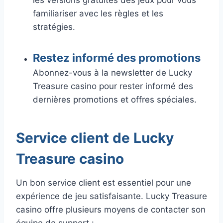
familiariser avec les règles et les
stratégies.
Restez informé des promotions
Abonnez-vous à la newsletter de Lucky
Treasure casino pour rester informé des
dernières promotions et offres spéciales.
Service client de Lucky
Treasure casino
Un bon service client est essentiel pour une
expérience de jeu satisfaisante. Lucky Treasure
casino offre plusieurs moyens de contacter son
équipe de support :