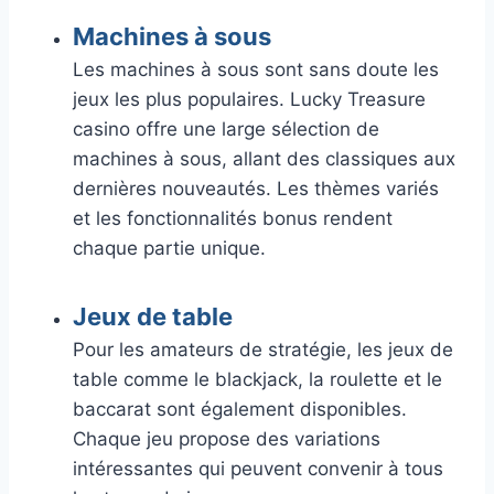
Machines à sous
Les machines à sous sont sans doute les
jeux les plus populaires. Lucky Treasure
casino offre une large sélection de
machines à sous, allant des classiques aux
dernières nouveautés. Les thèmes variés
et les fonctionnalités bonus rendent
chaque partie unique.
Jeux de table
Pour les amateurs de stratégie, les jeux de
table comme le blackjack, la roulette et le
baccarat sont également disponibles.
Chaque jeu propose des variations
intéressantes qui peuvent convenir à tous