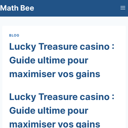
Skip
Math Bee
to
content
BLOG
Lucky Treasure casino :
Guide ultime pour
maximiser vos gains
Lucky Treasure casino :
Guide ultime pour
maximiser vos gains