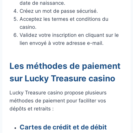
date de naissance.
Créez un mot de passe sécurisé.
Acceptez les termes et conditions du
casino.
Validez votre inscription en cliquant sur le
lien envoyé à votre adresse e-mail.
Les méthodes de paiement
sur Lucky Treasure casino
Lucky Treasure casino propose plusieurs
méthodes de paiement pour faciliter vos
dépôts et retraits :
Cartes de crédit et de débit