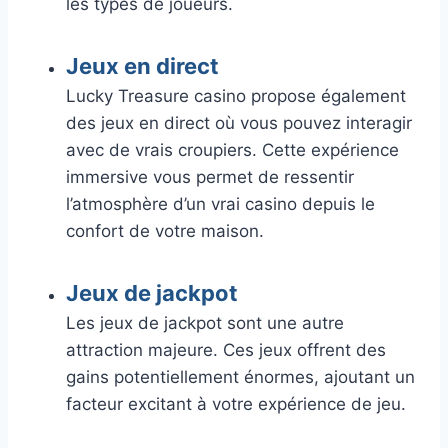
les types de joueurs.
Jeux en direct
Lucky Treasure casino propose également
des jeux en direct où vous pouvez interagir
avec de vrais croupiers. Cette expérience
immersive vous permet de ressentir
l’atmosphère d’un vrai casino depuis le
confort de votre maison.
Jeux de jackpot
Les jeux de jackpot sont une autre
attraction majeure. Ces jeux offrent des
gains potentiellement énormes, ajoutant un
facteur excitant à votre expérience de jeu.