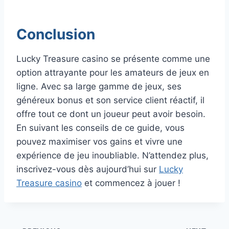
Conclusion
Lucky Treasure casino se présente comme une
option attrayante pour les amateurs de jeux en
ligne. Avec sa large gamme de jeux, ses
généreux bonus et son service client réactif, il
offre tout ce dont un joueur peut avoir besoin.
En suivant les conseils de ce guide, vous
pouvez maximiser vos gains et vivre une
expérience de jeu inoubliable. N’attendez plus,
inscrivez-vous dès aujourd’hui sur
Lucky
Treasure casino
et commencez à jouer !