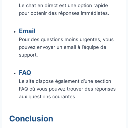
Le chat en direct est une option rapide
pour obtenir des réponses immédiates.
Email
Pour des questions moins urgentes, vous
pouvez envoyer un email à l’équipe de
support.
FAQ
Le site dispose également d’une section
FAQ où vous pouvez trouver des réponses
aux questions courantes.
Conclusion