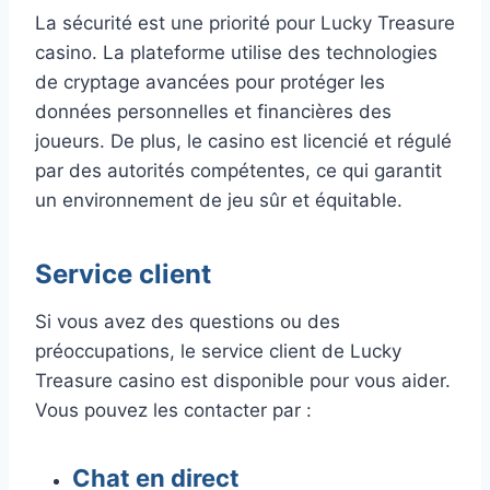
La sécurité est une priorité pour Lucky Treasure
casino. La plateforme utilise des technologies
de cryptage avancées pour protéger les
données personnelles et financières des
joueurs. De plus, le casino est licencié et régulé
par des autorités compétentes, ce qui garantit
un environnement de jeu sûr et équitable.
Service client
Si vous avez des questions ou des
préoccupations, le service client de Lucky
Treasure casino est disponible pour vous aider.
Vous pouvez les contacter par :
Chat en direct