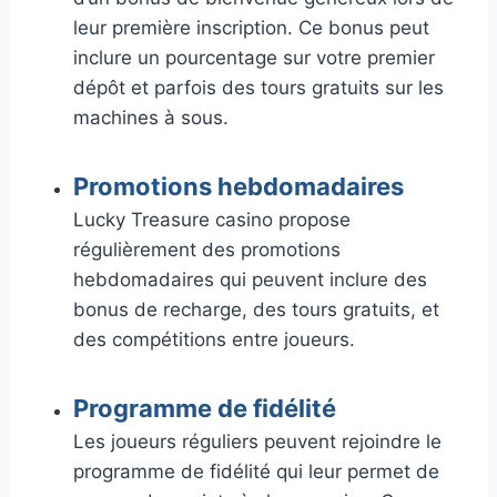
leur première inscription. Ce bonus peut
inclure un pourcentage sur votre premier
dépôt et parfois des tours gratuits sur les
machines à sous.
Promotions hebdomadaires
Lucky Treasure casino propose
régulièrement des promotions
hebdomadaires qui peuvent inclure des
bonus de recharge, des tours gratuits, et
des compétitions entre joueurs.
Programme de fidélité
Les joueurs réguliers peuvent rejoindre le
programme de fidélité qui leur permet de