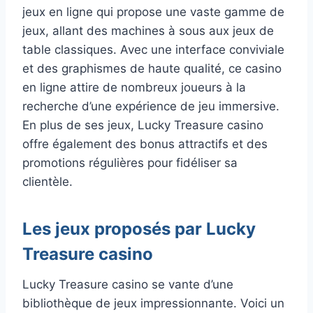
jeux en ligne qui propose une vaste gamme de
jeux, allant des machines à sous aux jeux de
table classiques. Avec une interface conviviale
et des graphismes de haute qualité, ce casino
en ligne attire de nombreux joueurs à la
recherche d’une expérience de jeu immersive.
En plus de ses jeux, Lucky Treasure casino
offre également des bonus attractifs et des
promotions régulières pour fidéliser sa
clientèle.
Les jeux proposés par Lucky
Treasure casino
Lucky Treasure casino se vante d’une
bibliothèque de jeux impressionnante. Voici un