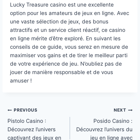
Lucky Treasure casino est une excellente
option pour les amateurs de jeux en ligne. Avec
une vaste sélection de jeux, des bonus
attractifs et un service client réactif, ce casino
en ligne mérite d’être exploré. En suivant les
conseils de ce guide, vous serez en mesure de
maximiser vos gains et de tirer le meilleur parti
de votre expérience de jeu. N’oubliez pas de
jouer de manière responsable et de vous
amuser !
Post
PREVIOUS
NEXT
Pistolo Casino :
Posido Casino :
navigation
Découvrez l’univers
Découvrez l’univers du
captivant des jeux en
jeu en ligne avec