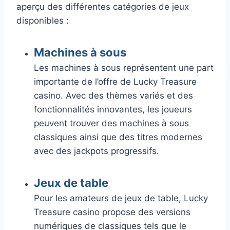
aperçu des différentes catégories de jeux
disponibles :
Machines à sous
Les machines à sous représentent une part
importante de l’offre de Lucky Treasure
casino. Avec des thèmes variés et des
fonctionnalités innovantes, les joueurs
peuvent trouver des machines à sous
classiques ainsi que des titres modernes
avec des jackpots progressifs.
Jeux de table
Pour les amateurs de jeux de table, Lucky
Treasure casino propose des versions
numériques de classiques tels que le