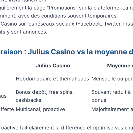
ulièrement la page “Promotions” sur la plateforme. La r
emment, avec des conditions souvent temporaires.
 Casino sur les réseaux sociaux (Facebook, Twitter, Ins
ifs y sont annoncés.
aison : Julius Casino vs la moyenne 
Julius Casino
Moyenne 
Hebdomadaire et thématiques
Mensuelle ou pon
Bonus dépôt, free spins,
Souvent réduit à 
nus
cashbacks
bonus
fferte
Multicanal, proactive
Majoritairement 
oactive fait clairement la différence et optimise vos c