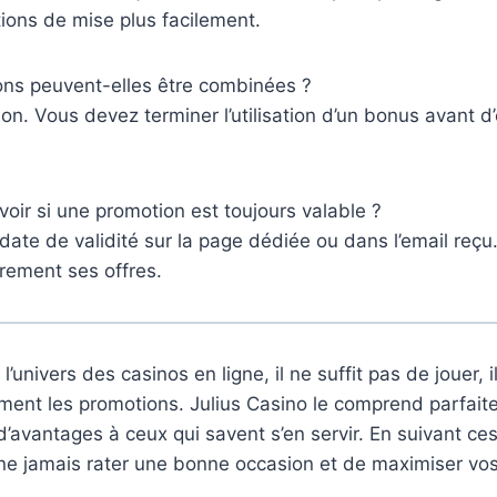
tions de mise plus facilement.
ons peuvent-elles être combinées ?
non. Vous devez terminer l’utilisation d’un bonus avant d’
ir si une promotion est toujours valable ?
 date de validité sur la page dédiée ou dans l’email reçu
èrement ses offres.
l’univers des casinos en ligne, il ne suffit pas de jouer, i
ement les promotions. Julius Casino le comprend parfait
d’avantages à ceux qui savent s’en servir. En suivant ces
ne jamais rater une bonne occasion et de maximiser vo