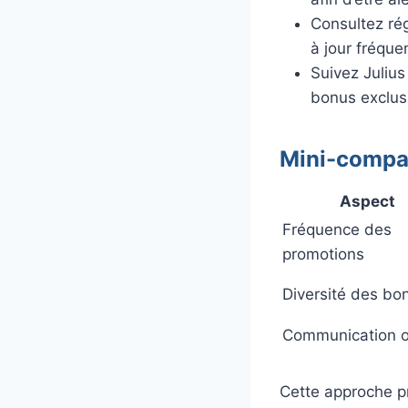
Consultez rég
à jour fréqu
Suivez Julius
bonus exclus
Mini-compar
Aspect
Fréquence des
promotions
Diversité des bo
Communication o
Cette approche pr