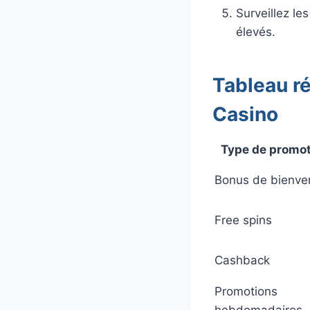
Surveillez l
élevés.
Tableau ré
Casino
Type de promo
Bonus de bienve
Free spins
Cashback
Promotions
hebdomadaires