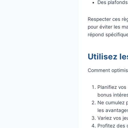
Des plafonds
Respecter ces règ
pour éviter les m
répond spécifique
Utilisez l
Comment optimiser
Planifiez vo
bonus intéres
Ne cumulez p
les avantage
Variez vos je
Profitez des 