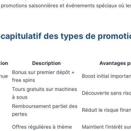
es promotions saisonnières et événements spéciaux où le
capitulatif des types de promoti
tion
Description
Avantages p
Bonus sur premier dépôt +
nue
Boost initial importa
free spins
Tours gratuits sur machines
Découverte sans ris
à sous
Remboursement partiel des
Réduit le risque fina
pertes
Offres régulières à thème
Maintient l’intérêt su