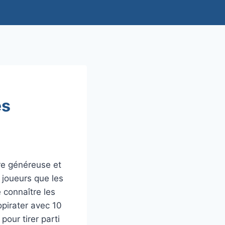
es
fre généreuse et
 joueurs que les
e connaître les
pirater avec 10
pour tirer parti