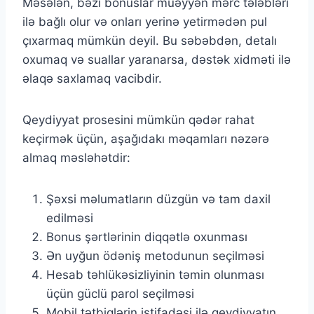
Məsələn, bəzi bonuslar müəyyən mərc tələbləri
ilə bağlı olur və onları yerinə yetirmədən pul
çıxarmaq mümkün deyil. Bu səbəbdən, detalı
oxumaq və suallar yaranarsa, dəstək xidməti ilə
əlaqə saxlamaq vacibdir.
Qeydiyyat prosesini mümkün qədər rahat
keçirmək üçün, aşağıdakı məqamları nəzərə
almaq məsləhətdir:
Şəxsi məlumatların düzgün və tam daxil
edilməsi
Bonus şərtlərinin diqqətlə oxunması
Ən uyğun ödəniş metodunun seçilməsi
Hesab təhlükəsizliyinin təmin olunması
üçün güclü parol seçilməsi
Mobil tətbiqlərin istifadəsi ilə qeydiyyatın