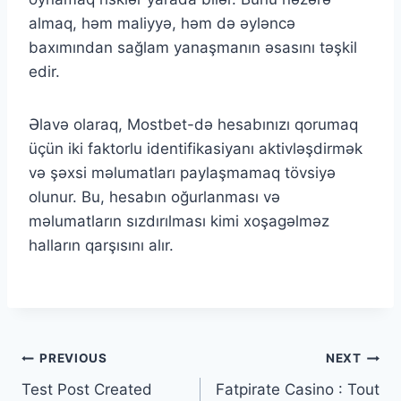
almaq, həm maliyyə, həm də əyləncə
baxımından sağlam yanaşmanın əsasını təşkil
edir.
Əlavə olaraq, Mostbet-də hesabınızı qorumaq
üçün iki faktorlu identifikasiyanı aktivləşdirmək
və şəxsi məlumatları paylaşmamaq tövsiyə
olunur. Bu, hesabın oğurlanması və
məlumatların sızdırılması kimi xoşagəlməz
halların qarşısını alır.
Post
PREVIOUS
NEXT
Test Post Created
Fatpirate Casino : Tout