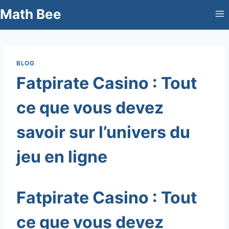
Skip
Math Bee
to
content
BLOG
Fatpirate Casino : Tout
ce que vous devez
savoir sur l’univers du
jeu en ligne
Fatpirate Casino : Tout
ce que vous devez