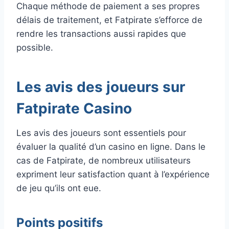
Chaque méthode de paiement a ses propres
délais de traitement, et Fatpirate s’efforce de
rendre les transactions aussi rapides que
possible.
Les avis des joueurs sur
Fatpirate Casino
Les avis des joueurs sont essentiels pour
évaluer la qualité d’un casino en ligne. Dans le
cas de Fatpirate, de nombreux utilisateurs
expriment leur satisfaction quant à l’expérience
de jeu qu’ils ont eue.
Points positifs