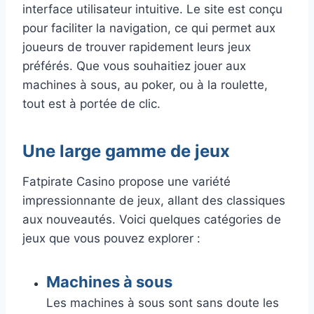
interface utilisateur intuitive. Le site est conçu
pour faciliter la navigation, ce qui permet aux
joueurs de trouver rapidement leurs jeux
préférés. Que vous souhaitiez jouer aux
machines à sous, au poker, ou à la roulette,
tout est à portée de clic.
Une large gamme de jeux
Fatpirate Casino propose une variété
impressionnante de jeux, allant des classiques
aux nouveautés. Voici quelques catégories de
jeux que vous pouvez explorer :
Machines à sous
Les machines à sous sont sans doute les