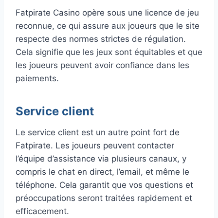
Fatpirate Casino opère sous une licence de jeu
reconnue, ce qui assure aux joueurs que le site
respecte des normes strictes de régulation.
Cela signifie que les jeux sont équitables et que
les joueurs peuvent avoir confiance dans les
paiements.
Service client
Le service client est un autre point fort de
Fatpirate. Les joueurs peuvent contacter
l’équipe d’assistance via plusieurs canaux, y
compris le chat en direct, l’email, et même le
téléphone. Cela garantit que vos questions et
préoccupations seront traitées rapidement et
efficacement.