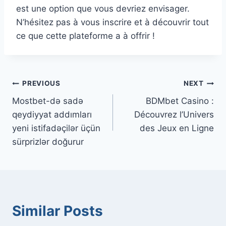
est une option que vous devriez envisager.
N’hésitez pas à vous inscrire et à découvrir tout
ce que cette plateforme a à offrir !
Post
PREVIOUS
NEXT
Mostbet-də sadə
BDMbet Casino :
navigation
qeydiyyat addımları
Découvrez l’Univers
yeni istifadəçilər üçün
des Jeux en Ligne
sürprizlər doğurur
Similar Posts