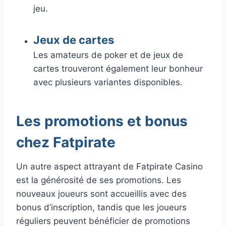
jeu.
Jeux de cartes
Les amateurs de poker et de jeux de
cartes trouveront également leur bonheur
avec plusieurs variantes disponibles.
Les promotions et bonus
chez Fatpirate
Un autre aspect attrayant de Fatpirate Casino
est la générosité de ses promotions. Les
nouveaux joueurs sont accueillis avec des
bonus d’inscription, tandis que les joueurs
réguliers peuvent bénéficier de promotions