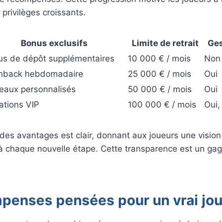
 privilèges croissants.
Bonus exclusifs
Limite de retrait
Ges
us de dépôt supplémentaires
10 000 € / mois
Non
hback hebdomadaire
25 000 € / mois
Oui
eaux personnalisés
50 000 € / mois
Oui
tations VIP
100 000 € / mois
Oui,
es avantages est clair, donnant aux joueurs une vision
à chaque nouvelle étape. Cette transparence est un gag
penses pensées pour un vrai jo