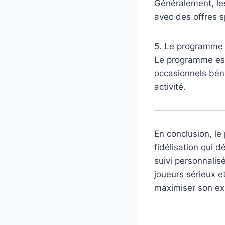
Généralement, le
avec des offres sp
5. Le programme 
Le programme est 
occasionnels béné
activité.
En conclusion, l
fidélisation qui 
suivi personnalis
joueurs sérieux e
maximiser son ex