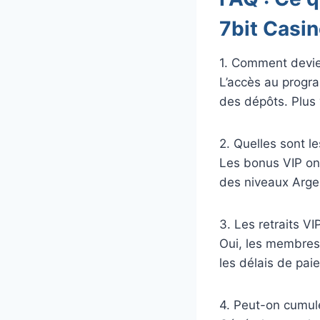
7bit Casi
1. Comment devie
L’accès au progr
des dépôts. Plus
2. Quelles sont l
Les bonus VIP on
des niveaux Argen
3. Les retraits VI
Oui, les membres V
les délais de pa
4. Peut-on cumul