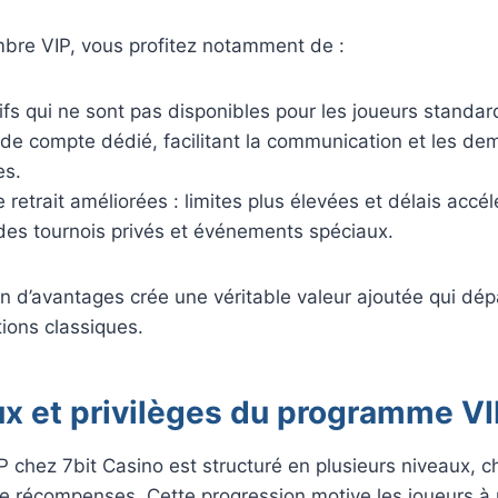
re VIP, vous profitez notamment de :
fs qui ne sont pas disponibles pour les joueurs standar
 de compte dédié, facilitant la communication et les d
es.
 retrait améliorées : limites plus élevées et délais accél
 des tournois privés et événements spéciaux.
 d’avantages crée une véritable valeur ajoutée qui dép
ions classiques.
ux et privilèges du programme VI
chez 7bit Casino est structuré en plusieurs niveaux, c
de récompenses. Cette progression motive les joueurs à r