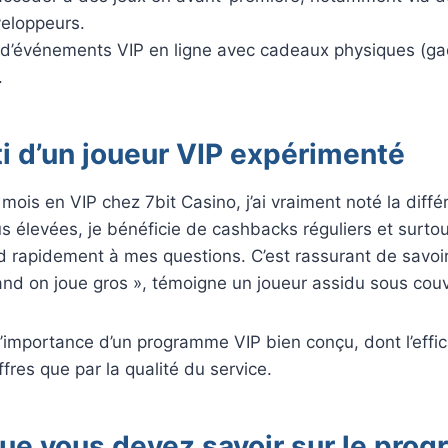
eloppeurs.
 d’événements VIP en ligne avec cadeaux physiques (ga
.
i d’un joueur VIP expérimenté
mois en VIP chez 7bit Casino, j’ai vraiment noté la différ
us élevées, je bénéficie de cashbacks réguliers et surtou
rapidement à mes questions. C’est rassurant de savoir 
and on joue gros », témoigne un joueur assidu sous cou
 l’importance d’un programme VIP bien conçu, dont l’effi
ffres que par la qualité du service.
que vous devez savoir sur le pro