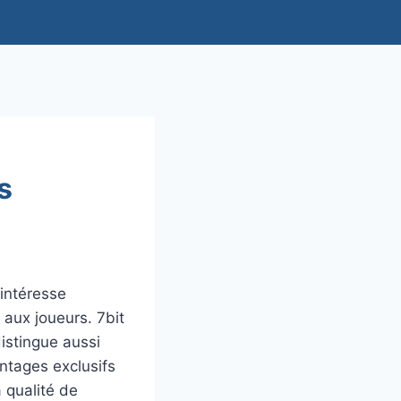
s
’intéresse
 aux joueurs. 7bit
istingue aussi
ntages exclusifs
 qualité de