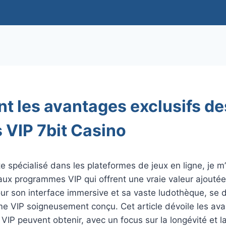
nt les avantages exclusifs de
VIP 7bit Casino
te spécialisé dans les plateformes de jeux en ligne, je m
aux programmes VIP qui offrent une vraie valeur ajoutée
ur son interface immersive et sa vaste ludothèque, se d
e VIP soigneusement conçu. Cet article dévoile les ava
IP peuvent obtenir, avec un focus sur la longévité et la