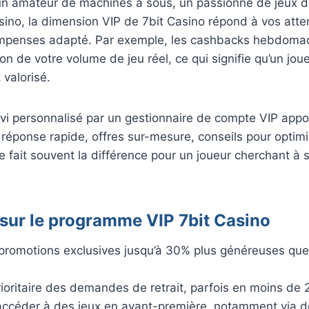
n amateur de machines à sous, un passionné de jeux d
sino, la dimension VIP de 7bit Casino répond à vos atte
mpenses adapté. Par exemple, les cashbacks hebdomad
on de votre volume de jeu réel, ce qui signifie qu’un joue
valorisé.
suivi personnalisé par un gestionnaire de compte VIP appo
 réponse rapide, offres sur-mesure, conseils pour optimis
fait souvent la différence pour un joueur cherchant à s’i
 sur le programme VIP 7bit Casino
promotions exclusives jusqu’à 30% plus généreuses que 
ioritaire des demandes de retrait, parfois en moins de 
d’accéder à des jeux en avant-première, notamment via d