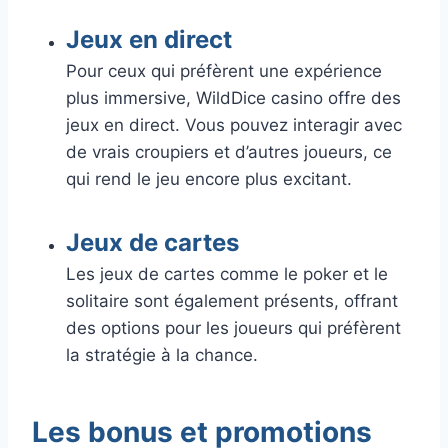
Jeux en direct
Pour ceux qui préfèrent une expérience
plus immersive, WildDice casino offre des
jeux en direct. Vous pouvez interagir avec
de vrais croupiers et d’autres joueurs, ce
qui rend le jeu encore plus excitant.
Jeux de cartes
Les jeux de cartes comme le poker et le
solitaire sont également présents, offrant
des options pour les joueurs qui préfèrent
la stratégie à la chance.
Les bonus et promotions