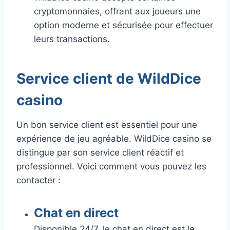
cryptomonnaies, offrant aux joueurs une
option moderne et sécurisée pour effectuer
leurs transactions.
Service client de WildDice
casino
Un bon service client est essentiel pour une
expérience de jeu agréable. WildDice casino se
distingue par son service client réactif et
professionnel. Voici comment vous pouvez les
contacter :
Chat en direct
Disponible 24/7, le chat en direct est le