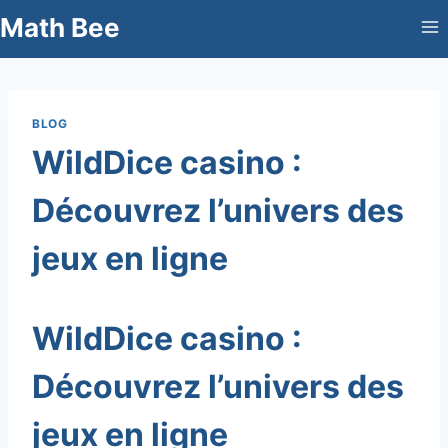
Skip
Math Bee
to
content
BLOG
WildDice casino :
Découvrez l’univers des
jeux en ligne
WildDice casino :
Découvrez l’univers des
jeux en ligne