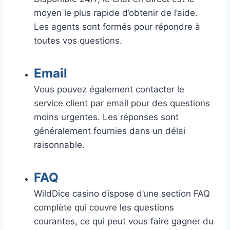
moyen le plus rapide d’obtenir de l’aide.
Les agents sont formés pour répondre à
toutes vos questions.
Email
Vous pouvez également contacter le
service client par email pour des questions
moins urgentes. Les réponses sont
généralement fournies dans un délai
raisonnable.
FAQ
WildDice casino dispose d’une section FAQ
complète qui couvre les questions
courantes, ce qui peut vous faire gagner du