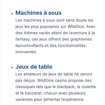
Machines à sous
Les machines à sous sont sans doute les
jeux les plus populaires sur WildDice. Avec
des thèmes variés allant de l’aventure à la
fantasy, ces jeux offrent des graphismes
époustouflants et des fonctionnalités
innovantes.
Jeux de table
Les amateurs de jeux de table ne seront
pas déçus. WildDice casino propose des
classiques tels que le blackjack, la roulette
et le baccarat, chacun avec plusieurs
variantes pour pimenter l’expérience.