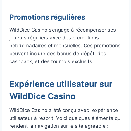
Promotions régulières
WildDice Casino s’engage à récompenser ses
joueurs réguliers avec des promotions
hebdomadaires et mensuelles. Ces promotions
peuvent inclure des bonus de dépôt, des
cashback, et des tournois exclusifs.
Expérience utilisateur sur
WildDice Casino
WildDice Casino a été conçu avec l’expérience
utilisateur à l’esprit. Voici quelques éléments qui
rendent la navigation sur le site agréable :