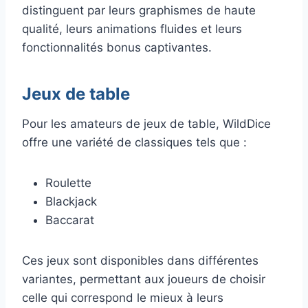
distinguent par leurs graphismes de haute
qualité, leurs animations fluides et leurs
fonctionnalités bonus captivantes.
Jeux de table
Pour les amateurs de jeux de table, WildDice
offre une variété de classiques tels que :
Roulette
Blackjack
Baccarat
Ces jeux sont disponibles dans différentes
variantes, permettant aux joueurs de choisir
celle qui correspond le mieux à leurs