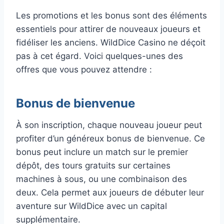
Les promotions et les bonus sont des éléments
essentiels pour attirer de nouveaux joueurs et
fidéliser les anciens. WildDice Casino ne déçoit
pas à cet égard. Voici quelques-unes des
offres que vous pouvez attendre :
Bonus de bienvenue
À son inscription, chaque nouveau joueur peut
profiter d’un généreux bonus de bienvenue. Ce
bonus peut inclure un match sur le premier
dépôt, des tours gratuits sur certaines
machines à sous, ou une combinaison des
deux. Cela permet aux joueurs de débuter leur
aventure sur WildDice avec un capital
supplémentaire.