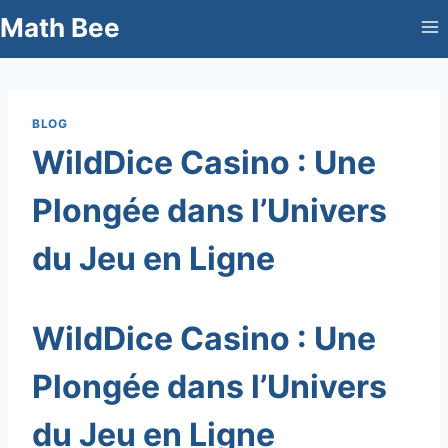
Skip
Math Bee
to
content
BLOG
WildDice Casino : Une
Plongée dans l’Univers
du Jeu en Ligne
WildDice Casino : Une
Plongée dans l’Univers
du Jeu en Ligne