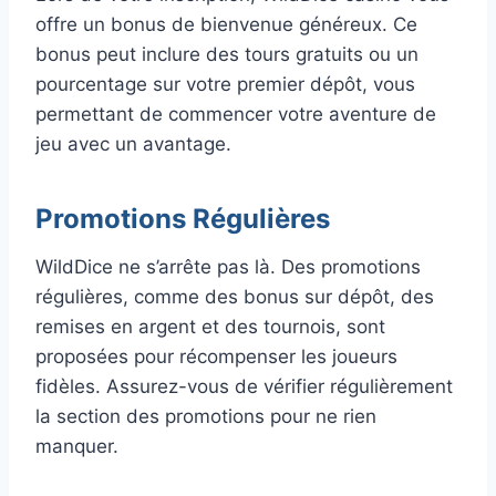
offre un bonus de bienvenue généreux. Ce
bonus peut inclure des tours gratuits ou un
pourcentage sur votre premier dépôt, vous
permettant de commencer votre aventure de
jeu avec un avantage.
Promotions Régulières
WildDice ne s’arrête pas là. Des promotions
régulières, comme des bonus sur dépôt, des
remises en argent et des tournois, sont
proposées pour récompenser les joueurs
fidèles. Assurez-vous de vérifier régulièrement
la section des promotions pour ne rien
manquer.