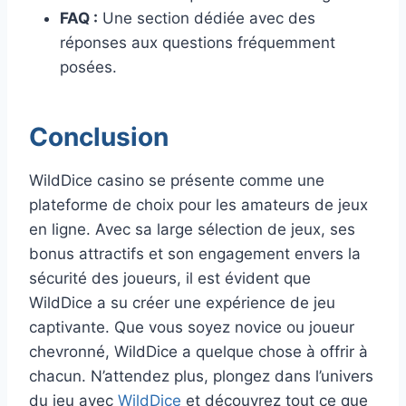
FAQ :
Une section dédiée avec des
réponses aux questions fréquemment
posées.
Conclusion
WildDice casino se présente comme une
plateforme de choix pour les amateurs de jeux
en ligne. Avec sa large sélection de jeux, ses
bonus attractifs et son engagement envers la
sécurité des joueurs, il est évident que
WildDice a su créer une expérience de jeu
captivante. Que vous soyez novice ou joueur
chevronné, WildDice a quelque chose à offrir à
chacun. N’attendez plus, plongez dans l’univers
du jeu avec
WildDice
et découvrez tout ce que