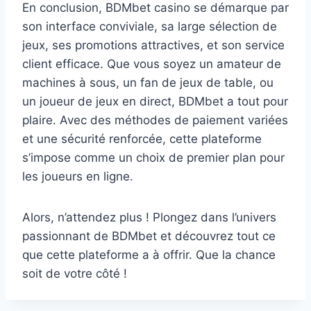
En conclusion, BDMbet casino se démarque par
son interface conviviale, sa large sélection de
jeux, ses promotions attractives, et son service
client efficace. Que vous soyez un amateur de
machines à sous, un fan de jeux de table, ou
un joueur de jeux en direct, BDMbet a tout pour
plaire. Avec des méthodes de paiement variées
et une sécurité renforcée, cette plateforme
s’impose comme un choix de premier plan pour
les joueurs en ligne.
Alors, n’attendez plus ! Plongez dans l’univers
passionnant de BDMbet et découvrez tout ce
que cette plateforme a à offrir. Que la chance
soit de votre côté !