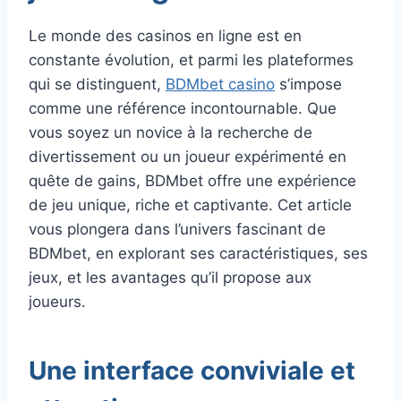
Le monde des casinos en ligne est en
constante évolution, et parmi les plateformes
qui se distinguent,
BDMbet casino
s’impose
comme une référence incontournable. Que
vous soyez un novice à la recherche de
divertissement ou un joueur expérimenté en
quête de gains, BDMbet offre une expérience
de jeu unique, riche et captivante. Cet article
vous plongera dans l’univers fascinant de
BDMbet, en explorant ses caractéristiques, ses
jeux, et les avantages qu’il propose aux
joueurs.
Une interface conviviale et