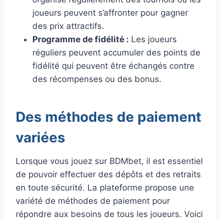
joueurs peuvent s’affronter pour gagner
des prix attractifs.
Programme de fidélité :
Les joueurs
réguliers peuvent accumuler des points de
fidélité qui peuvent être échangés contre
des récompenses ou des bonus.
Des méthodes de paiement
variées
Lorsque vous jouez sur BDMbet, il est essentiel
de pouvoir effectuer des dépôts et des retraits
en toute sécurité. La plateforme propose une
variété de méthodes de paiement pour
répondre aux besoins de tous les joueurs. Voici