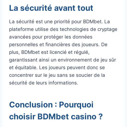
La sécurité avant tout
La sécurité est une priorité pour BDMbet. La
plateforme utilise des technologies de cryptage
avancées pour protéger les données
personnelles et financières des joueurs. De
plus, BDMbet est licencié et régulé,
garantissant ainsi un environnement de jeu sûr
et équitable. Les joueurs peuvent donc se
concentrer sur le jeu sans se soucier de la
sécurité de leurs informations.
Conclusion : Pourquoi
choisir BDMbet casino ?