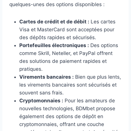
quelques-unes des options disponibles :
Cartes de crédit et de débit :
Les cartes
Visa et MasterCard sont acceptées pour
des dépôts rapides et sécurisés.
Portefeuilles électroniques :
Des options
comme Skrill, Neteller, et PayPal offrent
des solutions de paiement rapides et
pratiques.
Virements bancaires :
Bien que plus lents,
les virements bancaires sont sécurisés et
souvent sans frais.
Cryptomonnaies :
Pour les amateurs de
nouvelles technologies, BDMbet propose
également des options de dépôt en
cryptomonnaies, offrant une couche