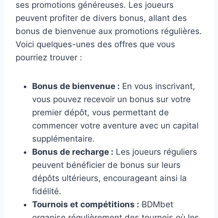
ses promotions généreuses. Les joueurs
peuvent profiter de divers bonus, allant des
bonus de bienvenue aux promotions régulières.
Voici quelques-unes des offres que vous
pourriez trouver :
Bonus de bienvenue :
En vous inscrivant,
vous pouvez recevoir un bonus sur votre
premier dépôt, vous permettant de
commencer votre aventure avec un capital
supplémentaire.
Bonus de recharge :
Les joueurs réguliers
peuvent bénéficier de bonus sur leurs
dépôts ultérieurs, encourageant ainsi la
fidélité.
Tournois et compétitions :
BDMbet
organise régulièrement des tournois où les