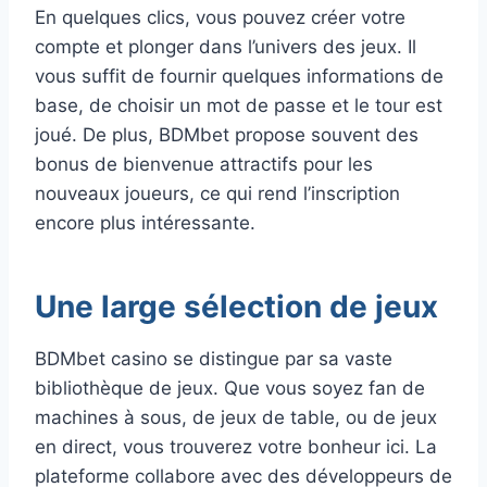
En quelques clics, vous pouvez créer votre
compte et plonger dans l’univers des jeux. Il
vous suffit de fournir quelques informations de
base, de choisir un mot de passe et le tour est
joué. De plus, BDMbet propose souvent des
bonus de bienvenue attractifs pour les
nouveaux joueurs, ce qui rend l’inscription
encore plus intéressante.
Une large sélection de jeux
BDMbet casino se distingue par sa vaste
bibliothèque de jeux. Que vous soyez fan de
machines à sous, de jeux de table, ou de jeux
en direct, vous trouverez votre bonheur ici. La
plateforme collabore avec des développeurs de