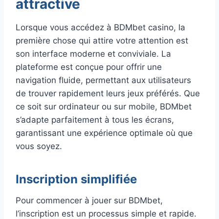
attractive
Lorsque vous accédez à BDMbet casino, la
première chose qui attire votre attention est
son interface moderne et conviviale. La
plateforme est conçue pour offrir une
navigation fluide, permettant aux utilisateurs
de trouver rapidement leurs jeux préférés. Que
ce soit sur ordinateur ou sur mobile, BDMbet
s’adapte parfaitement à tous les écrans,
garantissant une expérience optimale où que
vous soyez.
Inscription simplifiée
Pour commencer à jouer sur BDMbet,
l’inscription est un processus simple et rapide.